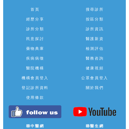
首頁
搜尋診所
經歷分享
按區分類
診所分類
診所資訊
民意探討
醫護新資
藥物典庫
檢測評估
疾病病徵
醫務咨詢
醫院機構
健康視頻
機構會員登入
公眾會員登入
登記診所資料
關於我們
使用條款
睇中醫網
睇醫生網