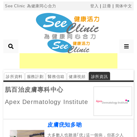
×
See Clinic 為健康同心合力
登入
|
註冊
|
简体中文
診
所
分
類
診所資料
服務計劃
醫務信箱
健康視頻
診所資訊
搜
尋
肌百治皮膚專科中心
診
Apex Dermatology Institute
所
按
皮膚疣知多啲
區
搜
大多數人也聽過｢疣｣這一個病，但甚少人