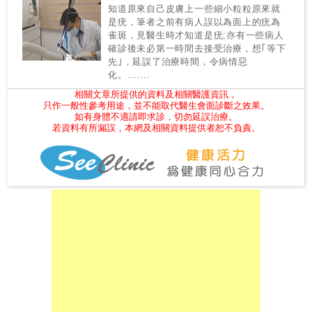
尋
知道原來自己皮膚上一些細小粒粒原來就
是疣，筆者之前有病人誤以為面上的疣為
雀斑，見醫生時才知道是疣;亦有一些病人
24
確診後未必第一時間去接受治療，想｢等下
先｣，延誤了治療時間，令病情惡
小
化。.......
時
應
相關文章所提供的資料及相關醫護資訊，
只作一般性參考用途，並不能取代醫生會面診斷之效果。
診
如有身體不適請即求診，切勿延誤治療。
若資料有所漏誤，本網及相關資料提供者恕不負責。
急
症
室
服
務
公
立
醫
院