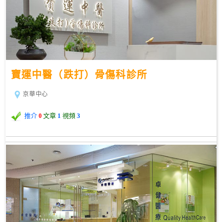
寶運中醫（跌打）骨傷科診所
京華中心
推介
文章
1
視頻
3
0