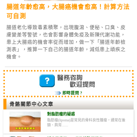
腸道年齡愈高，大腸癌機會愈高！計算方法
可自測
腸道老化導致毒素積聚，出現腹瀉、便秘、口臭、皮
膚變差等警號，也會影響身體免疫及新陳代謝功能，
患上大腸癌的機會率從而增加，做一下「腸道年齡檢
測表」，推算一下自己的腸道年齡，減低患上頑疾之
機會。
即時提問 ?
骨骼關節中心文章
對脂肪瘤的疑惑
脂肪瘤(lipoma)是常見的骨科良性腫瘤，通常在後
頸、肩背.......