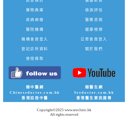
民意探討
醫護新資
藥物典庫
檢測評估
疾病病徵
醫務咨詢
醫院機構
健康視頻
機構會員登入
公眾會員登入
登記診所資料
關於我們
使用條款
睇中醫網
睇醫生網
Chinesedoctor.com.hk
Seedoctor.com.hk
香港註冊中醫
香港醫生資訊搜尋
Copyright©2025 www.seeclinic.hk
All rights reserved