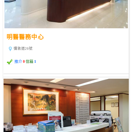
私
家
醫
院
明醫醫務中心
彌敦道26號
中
醫
推介
信箱
1
0
醫
院