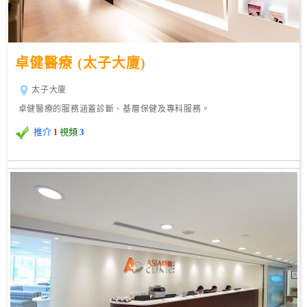
尋
24
卓健醫療 (太子大廈)
小
時
太子大廈
應
診
卓健醫療的服務涵蓋診斷、基層保健及專科服務。
推介
視頻
3
1
急
症
室
服
務
公
立
醫
院