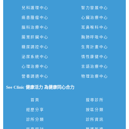
兒科護理中心
智力發展中心
癌患腫瘤中心
心臟治療中心
腦科治療中心
耳鼻喉科中心
腸胃肝臟中心
胸肺呼吸中心
糖尿調控中心
生育計畫中心
泌尿系統中心
情性康健中心
心理治療中心
言語治療中心
營養調適中心
物理治療中心
See Clinic 健康活力 為健康同心合力
首頁
搜尋診所
經歷分享
按區分類
診所分類
診所資訊