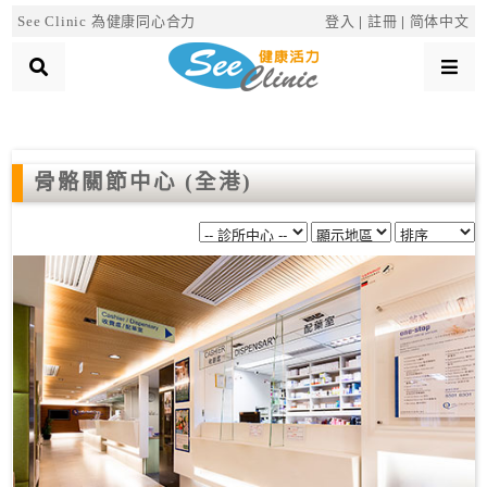
×
See Clinic 為健康同心合力
登入
|
註冊
|
简体中文
診
所
骨骼關節中心 (全港)
分
類
搜
尋
診
所
按
區
搜