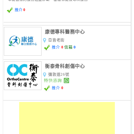
推介
0
康德專科醫務中心
亞皆老街
推介
信箱
0
0
衡泰骨科創傷中心
彌敦道26號
推介
0