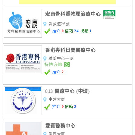
宏康骨科暨物理治療中心
彌敦道26號
推介
信箱
24
視頻
1
0
香港專科日間醫療中心
雅蘭中心一期
推介
2
813 醫療中心 (中環)
中建大廈
推介
信箱
2
0
愛賓醫務中心
愛賓大廈