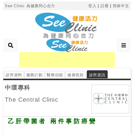
×
See Clinic 為健康同心合力
登入
|
註冊
|
简体中文
診
所
分
類
診所資料
服務計劃
醫務信箱
健康視頻
診所資訊
搜
尋
中環專科
診
The Central Clinic
所
按
乙肝帶菌者 兩件事防癌變
區
搜