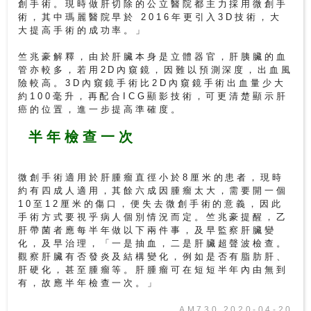
創手術。現時做肝切除的公立醫院都主力採用微創手
術，其中瑪麗醫院早於 2016年更引入3D技術，大
大提高手術的成功率。」
竺兆豪解釋，由於肝臟本身是立體器官，肝胰臟的血
管亦較多，若用2D內窺鏡，因難以預測深度，出血風
險較高。3D內窺鏡手術比2D內窺鏡手術出血量少大
約100毫升，再配合ICG顯影技術，可更清楚顯示肝
癌的位置，進一步提高準確度。
半年檢查一次
微創手術適用於肝腫瘤直徑小於8厘米的患者，現時
約有四成人適用，其餘六成因腫瘤太大，需要開一個
10至12厘米的傷口，便失去微創手術的意義，因此
手術方式要視乎病人個別情況而定。竺兆豪提醒，乙
肝帶菌者應每半年做以下兩件事，及早監察肝臟變
化，及早治理，「一是抽血，二是肝臟超聲波檢查。
觀察肝臟有否發炎及結構變化，例如是否有脂肪肝、
肝硬化，甚至腫瘤等。肝腫瘤可在短短半年內由無到
有，故應半年檢查一次。」
AM730 2020-04-20