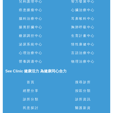
兒科護理中心
智力發展中心
癌患腫瘤中心
心臟治療中心
腦科治療中心
耳鼻喉科中心
腸胃肝臟中心
胸肺呼吸中心
糖尿調控中心
生育計畫中心
泌尿系統中心
情性康健中心
心理治療中心
言語治療中心
營養調適中心
物理治療中心
See Clinic 健康活力 為健康同心合力
首頁
搜尋診所
經歷分享
按區分類
診所分類
診所資訊
民意探討
醫護新資