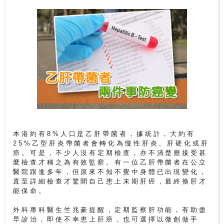
尋
24
小
時
應
診
急
症
室
本港約有8%人口是乙肝帶菌者，據統計，大約有
服
25%乙型肝炎帶菌者會轉化為慢性肝炎、肝硬化或肝
癌。可是，不少人沒有定期檢查，亦不清楚應接受甚
務
麼檢查才稱之為有效監察。有一位乙肝帶菌者在公立
醫院跟進多年，但原來不知不覺中身體已出現變化，
直至詳細檢查才驚聞自己患上末期肝癌，最終換肝才
公
能保命。
立
醫
外科專科醫生竺兆豪提醒，定期監察肝功能，有助盡
院
早診治，即使不幸患上肝癌，也可選擇以微創做手