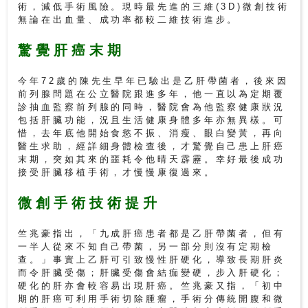
術，減低手術風險。現時最先進的三維(3D)微創技術
無論在出血量、成功率都較二維技術進步。
私
家
驚覺肝癌末期
醫
院
今年72歲的陳先生早年已驗出是乙肝帶菌者，後來因
前列腺問題在公立醫院跟進多年，他一直以為定期覆
診抽血監察前列腺的同時，醫院會為他監察健康狀況
中
包括肝臟功能，況且生活健康身體多年亦無異樣。可
惜，去年底他開始食慾不振、消瘦、眼白變黃，再向
醫
醫生求助，經詳細身體檢查後，才驚覺自己患上肝癌
醫
末期，突如其來的噩耗令他晴天霹靂。幸好最後成功
院
接受肝臟移植手術，才慢慢康復過來。
微創手術技術提升
竺兆豪指出，「九成肝癌患者都是乙肝帶菌者，但有
一半人從來不知自己帶菌，另一部分則沒有定期檢
查。」事實上乙肝可引致慢性肝硬化，導致長期肝炎
而令肝臟受傷；肝臟受傷會結痂變硬，步入肝硬化；
硬化的肝亦會較容易出現肝癌。竺兆豪又指，「初中
期的肝癌可利用手術切除腫瘤，手術分傳統開腹和微