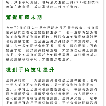
術，減低手術風險。現時最先進的三維(3D)微創技術
無論在出血量、成功率都較二維技術進步。
私
家
驚覺肝癌末期
醫
院
今年72歲的陳先生早年已驗出是乙肝帶菌者，後來因
前列腺問題在公立醫院跟進多年，他一直以為定期覆
診抽血監察前列腺的同時，醫院會為他監察健康狀況
中
包括肝臟功能，況且生活健康身體多年亦無異樣。可
惜，去年底他開始食慾不振、消瘦、眼白變黃，再向
醫
醫生求助，經詳細身體檢查後，才驚覺自己患上肝癌
醫
末期，突如其來的噩耗令他晴天霹靂。幸好最後成功
院
接受肝臟移植手術，才慢慢康復過來。
微創手術技術提升
竺兆豪指出，「九成肝癌患者都是乙肝帶菌者，但有
一半人從來不知自己帶菌，另一部分則沒有定期檢
查。」事實上乙肝可引致慢性肝硬化，導致長期肝炎
而令肝臟受傷；肝臟受傷會結痂變硬，步入肝硬化；
硬化的肝亦會較容易出現肝癌。竺兆豪又指，「初中
期的肝癌可利用手術切除腫瘤，手術分傳統開腹和微