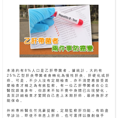
尋
24
小
時
應
診
急
症
室
本港約有8%人口是乙肝帶菌者，據統計，大約有
服
25%乙型肝炎帶菌者會轉化為慢性肝炎、肝硬化或肝
癌。可是，不少人沒有定期檢查，亦不清楚應接受甚
務
麼檢查才稱之為有效監察。有一位乙肝帶菌者在公立
醫院跟進多年，但原來不知不覺中身體已出現變化，
直至詳細檢查才驚聞自己患上末期肝癌，最終換肝才
公
能保命。
立
醫
外科專科醫生竺兆豪提醒，定期監察肝功能，有助盡
院
早診治，即使不幸患上肝癌，也可選擇以微創做手