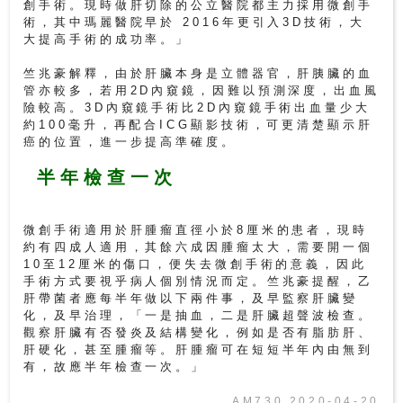
創手術。現時做肝切除的公立醫院都主力採用微創手
術，其中瑪麗醫院早於 2016年更引入3D技術，大
大提高手術的成功率。」
竺兆豪解釋，由於肝臟本身是立體器官，肝胰臟的血
管亦較多，若用2D內窺鏡，因難以預測深度，出血風
險較高。3D內窺鏡手術比2D內窺鏡手術出血量少大
約100毫升，再配合ICG顯影技術，可更清楚顯示肝
癌的位置，進一步提高準確度。
半年檢查一次
微創手術適用於肝腫瘤直徑小於8厘米的患者，現時
約有四成人適用，其餘六成因腫瘤太大，需要開一個
10至12厘米的傷口，便失去微創手術的意義，因此
手術方式要視乎病人個別情況而定。竺兆豪提醒，乙
肝帶菌者應每半年做以下兩件事，及早監察肝臟變
化，及早治理，「一是抽血，二是肝臟超聲波檢查。
觀察肝臟有否發炎及結構變化，例如是否有脂肪肝、
肝硬化，甚至腫瘤等。肝腫瘤可在短短半年內由無到
有，故應半年檢查一次。」
AM730 2020-04-20