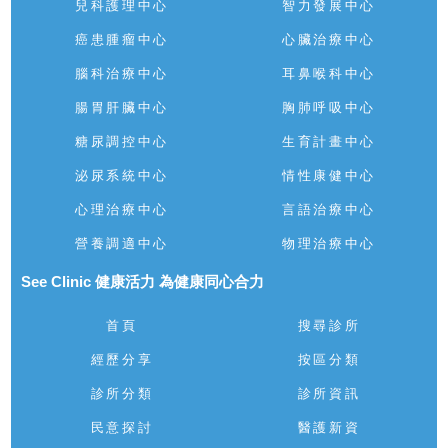
兒科護理中心
智力發展中心
癌患腫瘤中心
心臟治療中心
腦科治療中心
耳鼻喉科中心
腸胃肝臟中心
胸肺呼吸中心
糖尿調控中心
生育計畫中心
泌尿系統中心
情性康健中心
心理治療中心
言語治療中心
營養調適中心
物理治療中心
See Clinic 健康活力 為健康同心合力
首頁
搜尋診所
經歷分享
按區分類
診所分類
診所資訊
民意探討
醫護新資