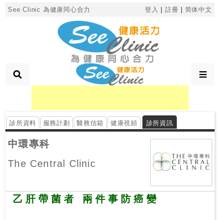
×
See Clinic 為健康同心合力
登入
|
註冊
|
简体中文
診
所
分
類
診所資料
服務計劃
醫務信箱
健康視頻
診所資訊
搜
尋
中環專科
診
The Central Clinic
所
按
乙肝帶菌者 兩件事防癌變
區
搜