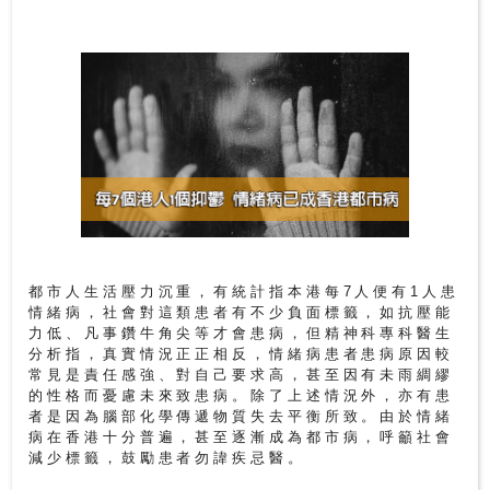
尋
24
小
時
應
診
急
症
室
都市人生活壓力沉重，有統計指本港每7人便有1人患
服
情緒病，社會對這類患者有不少負面標籤，如抗壓能
力低、凡事鑽牛角尖等才會患病，但精神科專科醫生
務
分析指，真實情況正正相反，情緒病患者患病原因較
常見是責任感強、對自己要求高，甚至因有未雨綢繆
的性格而憂慮未來致患病。除了上述情況外，亦有患
公
者是因為腦部化學傳遞物質失去平衡所致。由於情緒
立
病在香港十分普遍，甚至逐漸成為都市病，呼籲社會
醫
減少標籤，鼓勵患者勿諱疾忌醫。
院