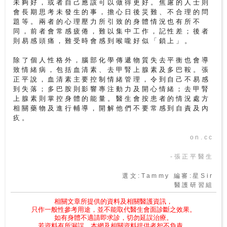
未夠好，或者自己應該可以做得更好。焦慮的人士則
會長期思考未發生的事，擔心日後災難、不合理的問
題等。兩者的心理壓力所引致的身體情況也有所不
同，前者會常感疲倦，難以集中工作，記性差；後者
則易感頭痛，難受時會感到喉嚨好似「鎖上」。
除了個人性格外，腦部化學傳遞物質失去平衡也會導
致情緒病，包括血清素、去甲腎上腺素及多巴鞍。張
正平說，血清素主要控制情緒管理，令到自己不易感
到失落；多巴胺則影響專注動力及開心情緒；去甲腎
上腺素則掌控身體的能量。醫生會按患者的情況處方
相關藥物及進行輔導，開解他們不要常感到自責及內
疚。
on.cc
-張正平醫生
選文:Tammy 編審:星Sir
醫護研習組
相關文章所提供的資料及相關醫護資訊，
只作一般性參考用途，並不能取代醫生會面診斷之效果。
如有身體不適請即求診，切勿延誤治療。
若資料有所漏誤，本網及相關資料提供者恕不負責。