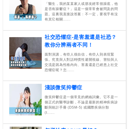
「醫生，我的某某家人或朋友經常很躁底，他
是否有躁鬱症？」這是一個常常會被問及的問
題。這裏我直接說答案﹕不一定，要視乎有沒
有其它相關.......
社交恐懼症-是害羞還是社恐？
教你分辨兩者不同！
面對演講，有些人很自信，有些人則表現緊
張。究竟與人對話時慣性避開視線、害怕與人
交流是因為性格內向、害羞還是已經患上社交
恐懼症呢？怎.......
淺談微笑抑鬱症
微笑抑鬱症是一個常見的網絡詞彙。它不是一
個正式的醫學診斷，不論是最新的精神疾病診
斷與統計手冊 (DSM-5) 或國際疾病分類
(I.......