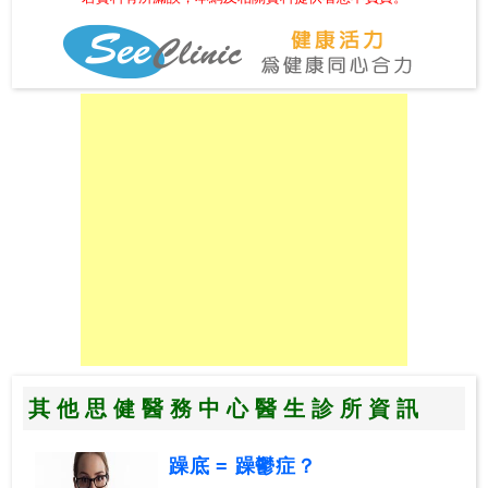
其他思健醫務中心醫生診所資訊
躁底 = 躁鬱症？