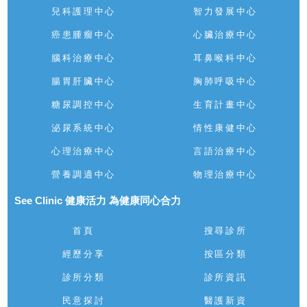
兒科護理中心
智力發展中心
癌患腫瘤中心
心臟治療中心
腦科治療中心
耳鼻喉科中心
腸胃肝臟中心
胸肺呼吸中心
糖尿調控中心
生育計畫中心
泌尿系統中心
情性康健中心
心理治療中心
言語治療中心
營養調適中心
物理治療中心
See Clinic 健康活力 為健康同心合力
首頁
搜尋診所
經歷分享
按區分類
診所分類
診所資訊
民意探討
醫護新資