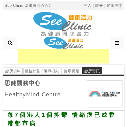
×
See Clinic 為健康同心合力
登入
|
註冊
|
简体中文
診
所
分
類
診所資料
服務計劃
醫務信箱
健康視頻
診所資訊
搜
尋
思健醫務中心
診
HealthyMind Centre
所
按
每7個港人1個抑鬱 情緒病已成香
區
港都市病
搜