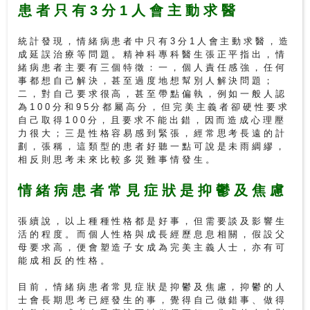
患者只有3分1人會主動求醫
私
統計發現，情緒病患者中只有3分1人會主動求醫，造
家
成延誤治療等問題。精神科專科醫生張正平指出，情
醫
緒病患者主要有三個特徵：一，個人責任感強，任何
院
事都想自己解決，甚至過度地想幫別人解決問題；
二，對自己要求很高，甚至帶點偏執，例如一般人認
為100分和95分都屬高分，但完美主義者卻硬性要求
中
自己取得100分，且要求不能出錯，因而造成心理壓
力很大；三是性格容易感到緊張，經常思考長遠的計
醫
劃，張稱，這類型的患者好聽一點可說是未雨綢繆，
醫
相反則思考未來比較多災難事情發生。
院
情緒病患者常見症狀是抑鬱及焦慮
張續說，以上種種性格都是好事，但需要談及影響生
活的程度。而個人性格與成長經歷息息相關，假設父
母要求高，便會塑造子女成為完美主義人士，亦有可
能成相反的性格。
目前，情緒病患者常見症狀是抑鬱及焦慮，抑鬱的人
士會長期思考已經發生的事，覺得自己做錯事、做得