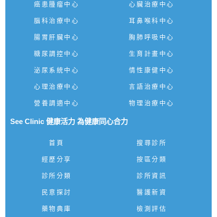
癌患腫瘤中心
心臟治療中心
腦科治療中心
耳鼻喉科中心
腸胃肝臟中心
胸肺呼吸中心
糖尿調控中心
生育計畫中心
泌尿系統中心
情性康健中心
心理治療中心
言語治療中心
營養調適中心
物理治療中心
See Clinic 健康活力 為健康同心合力
首頁
搜尋診所
經歷分享
按區分類
診所分類
診所資訊
民意探討
醫護新資
藥物典庫
檢測評估