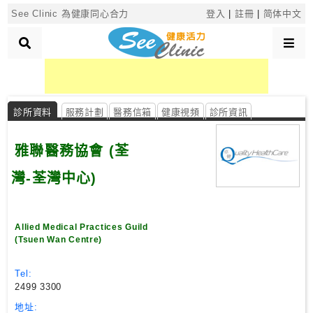
×
See Clinic 為健康同心合力
登入
|
註冊
|
简体中文
診
所
診所資料
服務計劃
醫務信箱
健康視頻
診所資訊
分
類
雅聯醫務協會 (荃
灣-荃灣中心)
搜
尋
診
Allied Medical Practices Guild
所
(Tsuen Wan Centre)
按
Tel:
2499 3300
區
搜
地址: