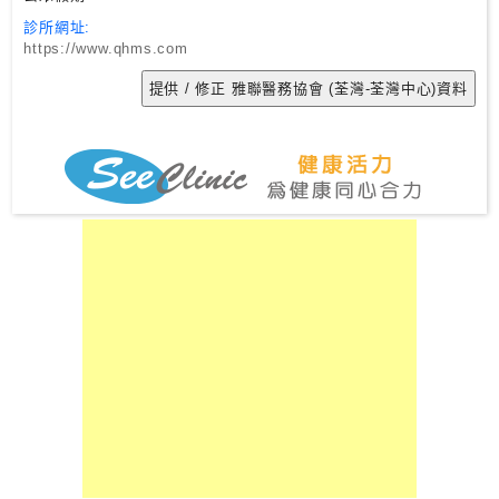
診所網址:
https://www.qhms.com
私
家
醫
院
中
醫
醫
院