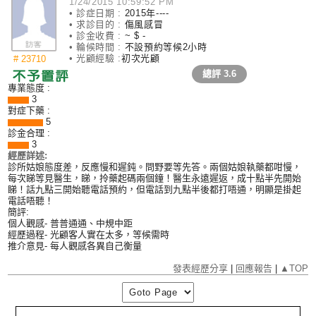
1/24/2015 10:59:52 PM
• 診症日期 :
2015年----
• 求診目的 :
傷風感冒
• 診金收費 :
~ $ -
• 輪候時間 :
不設預約等候2小時
• 光顧經驗 :
初次光顧
# 23710
總評
3.6
專業態度 :
3
對症下藥 :
5
診金合理 :
3
經歷詳述:
診所姑娘態度差，反應慢和遲鈍。問野要等先答。兩個姑娘執藥都咁慢，
每次睇等見醫生，睇，拎藥起碼兩個鐘！醫生永遠遲返，成十點半先開始
睇！話九點三開始聽電話預約，但電話到九點半後都打唔通，明顯是掛起
電話唔聽！
簡評:
個人觀感- 普普通通、中規中距
經歷過程- 光顧客人實在太多，等候需時
推介意見- 每人觀感各異自己衡量
發表經歷分享
|
回應報告
|
▲TOP