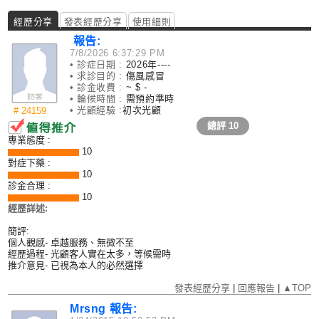
經歷分享
發表經歷分享
使用細則
報告:
7/8/2026 6:37:29 PM
• 診症日期 :
2026年----
• 求診目的 :
傷風感冒
• 診金收費 :
~ $ -
• 輪候時間 :
需預約準時
• 光顧經驗 :
初次光顧
# 24159
總評
10
專業態度 :
10
對症下藥 :
10
診金合理 :
10
經歷詳述:
簡評:
個人觀感- 卓越服務、無微不至
經歷過程- 光顧客人實在太多，等候需時
推介意見- 已視為本人的必然選擇
發表經歷分享
|
回應報告
|
▲TOP
Mrsng 報告: