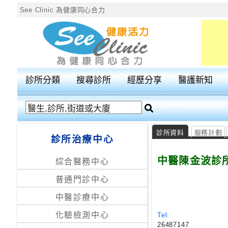
See Clinic 為健康同心合力
診
所
分
診所分類
搜尋診所
經歷分享
醫護新知
類
搜
尋
診所資料
服務計劃
診所治療中心
診
所
中醫陳金波診
綜合醫務中心
普通門診中心
按
區
中醫診療中心
搜
化驗檢測中心
Tel:
尋
26487147