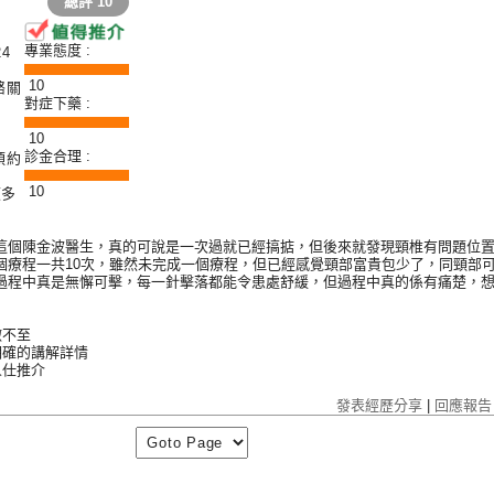
總評
10
專業態度 :
24
10
骼關
對症下藥 :
10
診金合理 :
預約
10
顧多
這個陳金波醫生，真的可說是一次過就已經搞掂，但後來就發現頸椎有問題位
個療程一共10次，雖然未完成一個療程，但已經感覺頸部富貴包少了，同頸部
過程中真是無懈可擊，每一針擊落都能令患處舒緩，但過程中真的係有痛楚，
微不至
明確的講解詳情
人仕推介
發表經歷分享
|
回應報告