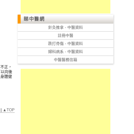
睇中醫網
針灸推拿 - 中醫資料
註冊中醫
跌打骨傷 - 中醫資料
婦科病系 - 中醫資料
中醫醫務信箱
置不正，
可以向後
想身體健
|
▲TOP