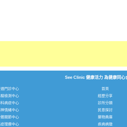
See Clinic 健康活力 為健康同
普通門診中心
首頁
化驗檢測中心
經歷分享
婦科病症中心
診所分類
精神情緒中心
民意探討
骨骼關節中心
藥物典庫
痛症理療中心
疾病病徵