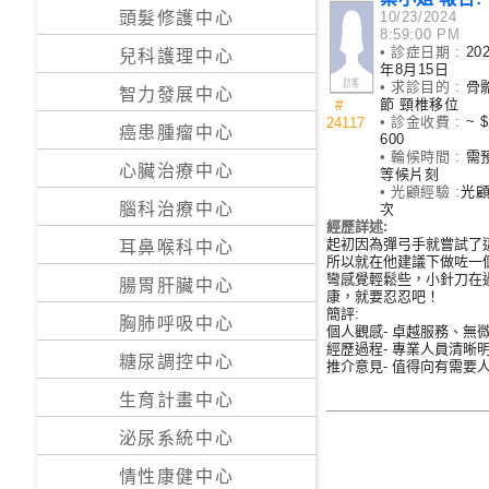
10/23/2024
私
頭髮修護中心
8:59:00 PM
家
• 診症日期 :
20
兒科護理中心
醫
年8月15日
• 求診目的 :
骨
院
智力發展中心
節 頸椎移位
#
• 診金收費 :
~ $
24117
癌患腫瘤中心
600
中
• 輪候時間 :
需
心臟治療中心
等候片刻
醫
• 光顧經驗 :
光
醫
腦科治療中心
次
經歷詳述:
院
起初因為彈弓手就嘗試了
耳鼻喉科中心
所以就在他建議下做咗一
彎感覺輕鬆些，小針刀在
腸胃肝臟中心
康，就要忍忍吧！
簡評:
胸肺呼吸中心
個人觀感- 卓越服務、無
經歷過程- 專業人員清晰
糖尿調控中心
推介意見- 值得向有需要
生育計畫中心
泌尿系統中心
情性康健中心