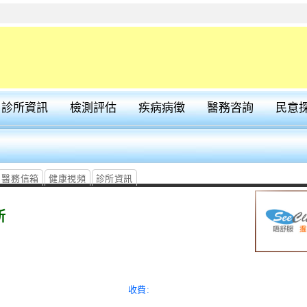
診所資訊
檢測評估
疾病病徵
醫務咨詢
民意
醫務信箱
健康視頻
診所資訊
所
收費: