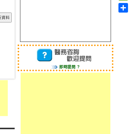
Link
WeC
Shar
即時提問 ?