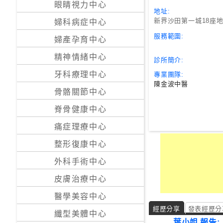
眼睛視力中心
地址:
24
新界沙田第一城18座
婦科病症中心
小
服務範圍:
婦產孕育中心
時
應
精神情緒中心
診所簡介:
診
牙科療理中心
專業團隊:
陳金波中醫
骨骼關節中心
急
症
脊骨健康中心
室
服
痛症理療中心
務
整形復康中心
外科手術中心
公
立
皮膚治療中心
醫
醫學美容中心
院
經歷分享
發表經歷分
纖型美體中心
葉小姐 報告: