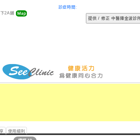
診症時間:
地下2A舖
享
使用細則