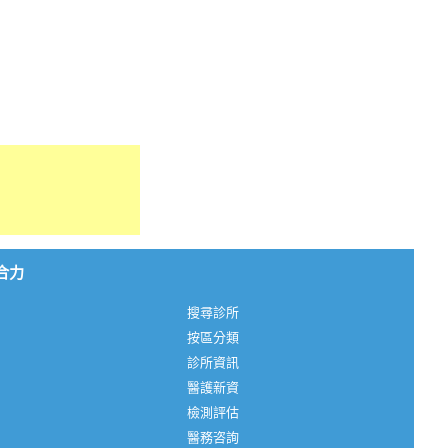
心合力
搜尋診所
按區分類
診所資訊
醫護新資
檢測評估
醫務咨詢