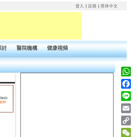
×
登入
|
註冊
|
简体中文
探討
醫院機構
健康視頻
Wha
Fac
Line
Emai
Cop