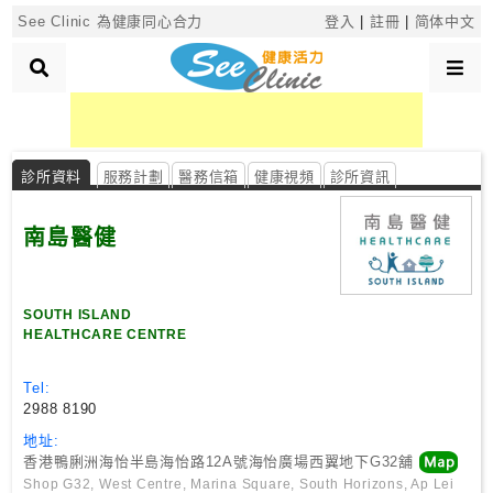
×
See Clinic 為健康同心合力
登入
|
註冊
|
简体中文
診
所
診所資料
服務計劃
醫務信箱
健康視頻
診所資訊
分
類
南島醫健
搜
尋
SOUTH ISLAND
HEALTHCARE CENTRE
診
所
Tel:
2988 8190
按
地址:
區
香港鴨脷洲海怡半島海怡路12A號海怡廣場西翼地下G32舖
搜
Shop G32, West Centre, Marina Square, South Horizons, Ap Lei