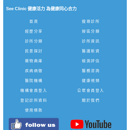
See Clinic 健康活力 為健康同心合力
首頁
搜尋診所
經歷分享
按區分類
診所分類
診所資訊
民意探討
醫護新資
藥物典庫
檢測評估
疾病病徵
醫務咨詢
醫院機構
健康視頻
機構會員登入
公眾會員登入
登記診所資料
關於我們
使用條款