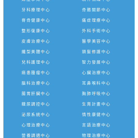
牙科療理中心
骨骼關節中心
脊骨健康中心
痛症理療中心
整形復康中心
外科手術中心
皮膚治療中心
醫學美容中心
纖型美體中心
頭髮修護中心
兒科護理中心
智力發展中心
癌患腫瘤中心
心臟治療中心
腦科治療中心
耳鼻喉科中心
腸胃肝臟中心
胸肺呼吸中心
糖尿調控中心
生育計畫中心
泌尿系統中心
情性康健中心
心理治療中心
言語治療中心
營養調適中心
物理治療中心