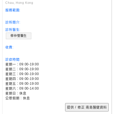
尋
Chau, Hong Kong
服務範圍:
24
診所簡介:
小
時
診所醫生:
應
修仲瑩醫生
診
收費:
急
診症時間:
症
星期一︰09:00-19:00
室
星期二︰09:00-19:00
服
星期三︰09:00-19:00
務
星期四︰09:00-19:00
星期五︰09:00-19:00
星期六︰09:00-14:00
星期日︰休息
公
公眾假期︰休息
立
醫
院