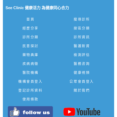
See Clinic 健康活力 為健康同心合力
首頁
搜尋診所
經歷分享
按區分類
診所分類
診所資訊
民意探討
醫護新資
藥物典庫
檢測評估
疾病病徵
醫務咨詢
醫院機構
健康視頻
機構會員登入
公眾會員登入
登記診所資料
關於我們
使用條款