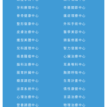
牙科療理中心
骨骼關節中心
脊骨健康中心
痛症理療中心
整形復康中心
外科手術中心
皮膚治療中心
醫學美容中心
纖型美體中心
頭髮修護中心
兒科護理中心
智力發展中心
癌患腫瘤中心
心臟治療中心
腦科治療中心
耳鼻喉科中心
腸胃肝臟中心
胸肺呼吸中心
糖尿調控中心
生育計畫中心
泌尿系統中心
情性康健中心
心理治療中心
言語治療中心
營養調適中心
物理治療中心