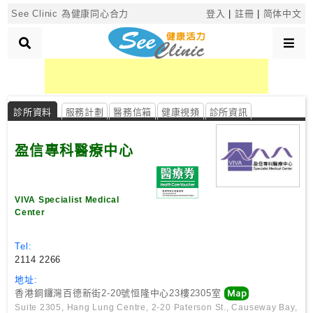
×
See Clinic 為健康同心合力
登入
|
註冊
|
简体中文
診
所
診所資料
服務計劃
醫務信箱
健康視頻
診所資訊
分
類
盈信專科醫療中心
搜
尋
VIVA Specialist Medical
Center
診
所
Tel:
2114 2266
按
地址:
區
香港銅鑼灣百德新街2-20號恒隆中心23樓2305室
搜
Suite 2305, Hang Lung Centre, 2-20 Paterson St., Causeway Bay,