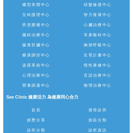
纖型美體中心
頭髮修護中心
兒科護理中心
智力發展中心
癌患腫瘤中心
心臟治療中心
腦科治療中心
耳鼻喉科中心
腸胃肝臟中心
胸肺呼吸中心
糖尿調控中心
生育計畫中心
泌尿系統中心
情性康健中心
心理治療中心
言語治療中心
營養調適中心
物理治療中心
See Clinic 健康活力 為健康同心合力
首頁
搜尋診所
經歷分享
按區分類
診所分類
診所資訊