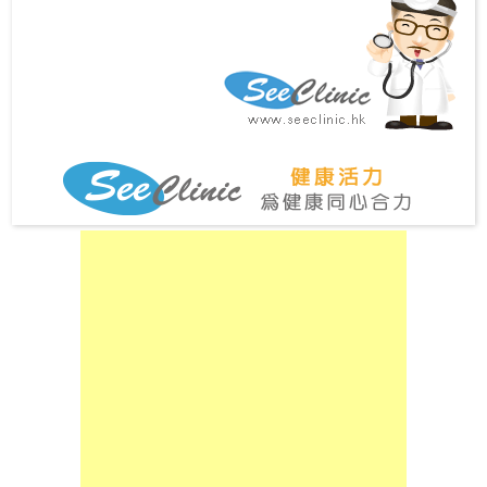
尋
24
小
時
應
診
急
症
室
服
務
公
立
醫
院