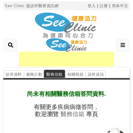
×
See Clinic 搵診所醫療資訊網
登入
|
註冊
|
简体中文
診
所
分
類
診所資料
服務計劃
醫務信箱
相關視頻
診所資訊
搜
尋
診
尚未有相關醫務信箱答問資料.
所
有關更多疾病病徵答問，
歡迎瀏覽
醫務信箱
專頁
按
區
搜