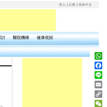
×
登入
|
註冊
|
简体中文
探討
醫院機構
健康視頻
Wha
Fac
Line
Emai
Cop