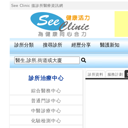
See Clinic 搵診所醫療資訊網
診
所
分
診所分類
搜尋診所
經歷分享
醫護新知
類
搜
尋
診所資料
服務計劃
診所治療中心
診
所
綜合醫務中心
普通門診中心
按
區
中醫診療中心
搜
化驗檢測中心
尋