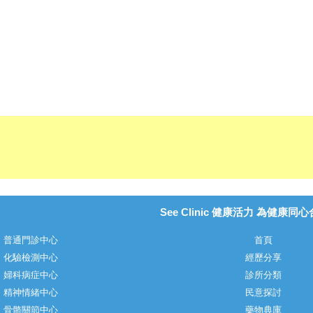
See Clinic 健康活力 為健康同
普通門診中心
首頁
化驗檢測中心
經歷分享
婦科病症中心
診所分類
精神情緒中心
民意探討
骨骼關節中心
藥物典庫