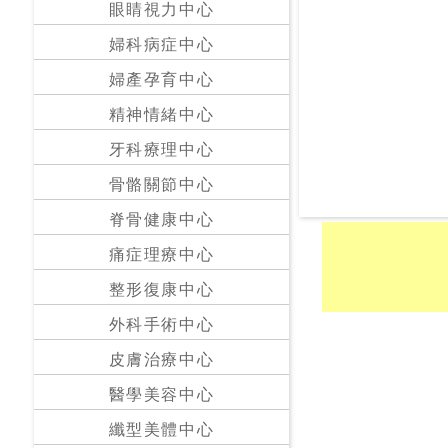
眼睛視力中心
24
婦科病症中心
小
婦產孕育中心
時
應
精神情緒中心
診
牙科療理中心
骨骼關節中心
急
症
脊骨健康中心
室
服
痛症理療中心
務
整形復康中心
外科手術中心
公
立
皮膚治療中心
醫
醫學美容中心
院
纖型美體中心