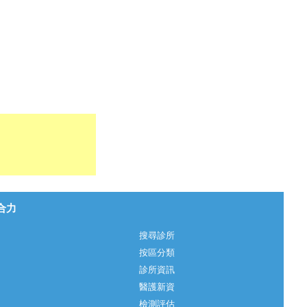
心合力
搜尋診所
按區分類
診所資訊
醫護新資
檢測評估