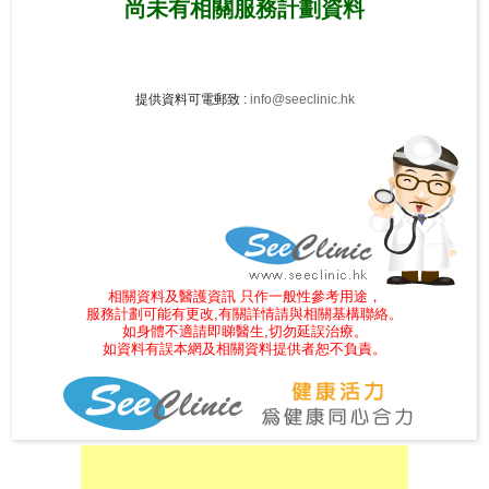
尚未有相關
服務計劃
資料
尋
24
小
提供資料可電郵致 :
info@seeclinic.hk
時
應
診
急
症
室
相關資料及醫護資訊 只作一般性參考用途，
服
服務計劃可能有更改,有關詳情請與相關基構聯絡。
如身體不適請即睇醫生,切勿延誤治療。
務
如資料有誤本網及相關資料提供者恕不負責。
公
立
醫
院