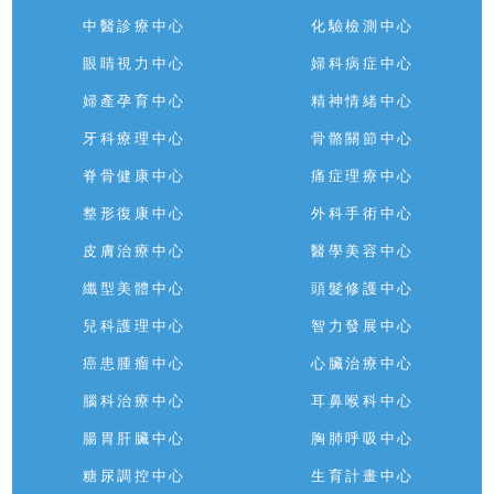
中醫診療中心
化驗檢測中心
眼睛視力中心
婦科病症中心
婦產孕育中心
精神情緒中心
牙科療理中心
骨骼關節中心
脊骨健康中心
痛症理療中心
整形復康中心
外科手術中心
皮膚治療中心
醫學美容中心
纖型美體中心
頭髮修護中心
兒科護理中心
智力發展中心
癌患腫瘤中心
心臟治療中心
腦科治療中心
耳鼻喉科中心
腸胃肝臟中心
胸肺呼吸中心
糖尿調控中心
生育計畫中心