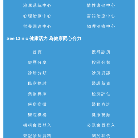
泌尿系統中心
情性康健中心
心理治療中心
言語治療中心
營養調適中心
物理治療中心
See Clinic 健康活力 為健康同心合力
首頁
搜尋診所
經歷分享
按區分類
診所分類
診所資訊
民意探討
醫護新資
藥物典庫
檢測評估
疾病病徵
醫務咨詢
醫院機構
健康視頻
機構會員登入
公眾會員登入
登記診所資料
關於我們