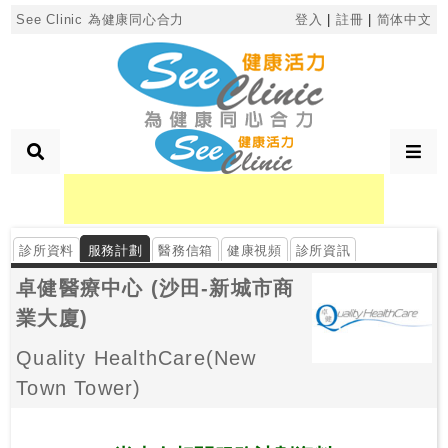
×
See Clinic 為健康同心合力
登入
|
註冊
|
简体中文
診
所
分
類
診所資料
服務計劃
醫務信箱
健康視頻
診所資訊
搜
卓健醫療中心 (沙田-新城市商
尋
診
業大廈)
所
Quality HealthCare(New
Town Tower)
按
區
搜