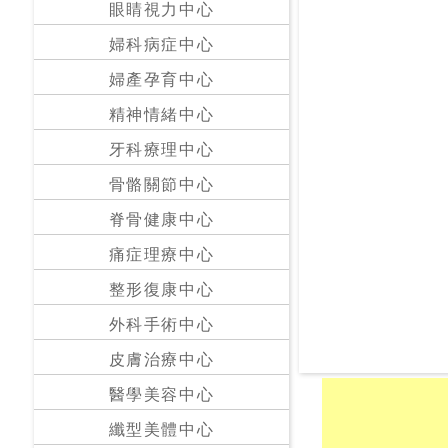
眼睛視力中心
24
婦科病症中心
小
婦產孕育中心
時
應
精神情緒中心
診
牙科療理中心
骨骼關節中心
急
症
脊骨健康中心
室
服
痛症理療中心
務
整形復康中心
外科手術中心
公
立
皮膚治療中心
醫
醫學美容中心
院
纖型美體中心