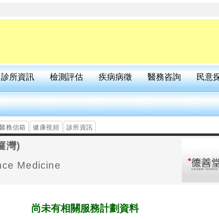
診所資訊
檢測評估
疾病病徵
醫務咨詢
民意
醫務信箱
健康視頻
診所資訊
鑼灣)
nce Medicine
尚未有相關
服務計劃
資料