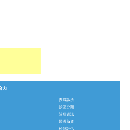
心合力
搜尋診所
按區分類
診所資訊
醫護新資
檢測評估