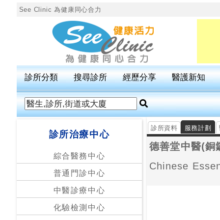
See Clinic 為健康同心合力
診
所
分
診所分類
搜尋診所
經歷分享
醫護新知
類
搜
尋
診所資料
服務計劃
診所治療中心
診
德善堂中醫(銅
所
綜合醫務中心
Chinese Esse
普通門診中心
按
區
中醫診療中心
搜
化驗檢測中心
尋