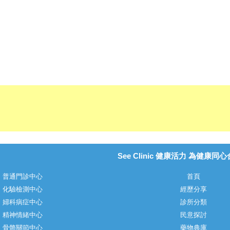
See Clinic 健康活力 為健康同
普通門診中心
首頁
化驗檢測中心
經歷分享
婦科病症中心
診所分類
精神情緒中心
民意探討
骨骼關節中心
藥物典庫