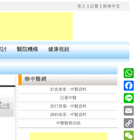
×
登入
|
註冊
|
简体中文
探討
醫院機構
健康視頻
睇中醫網
Wha
針灸推拿 - 中醫資料
Fac
註冊中醫
跌打骨傷 - 中醫資料
Line
婦科病系 - 中醫資料
Emai
中醫醫務信箱
Cop