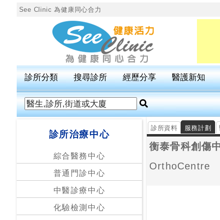
See Clinic 為健康同心合力
診
所
分
診所分類
搜尋診所
經歷分享
醫護新知
類
搜
尋
診所資料
服務計劃
診所治療中心
診
衡泰骨科創傷
所
綜合醫務中心
OrthoCentre
普通門診中心
按
區
中醫診療中心
搜
化驗檢測中心
尋