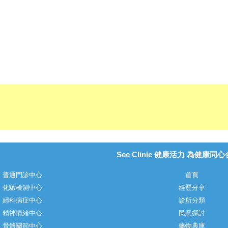
See Clinic 健康活力 為健康同
普通門診中心
首頁
化驗檢測中心
經歷分享
婦科病症中心
診所分類
精神情緒中心
民意探討
骨骼關節中心
藥物典庫