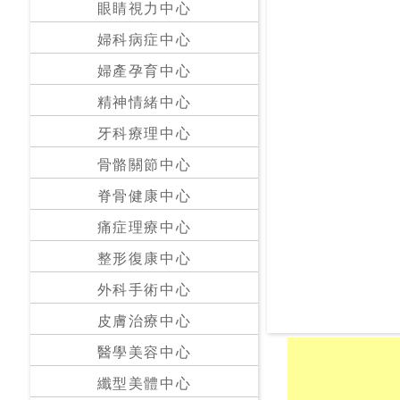
眼睛視力中心
24
婦科病症中心
小
婦產孕育中心
時
應
精神情緒中心
診
牙科療理中心
骨骼關節中心
急
症
脊骨健康中心
室
服
痛症理療中心
務
整形復康中心
外科手術中心
公
立
皮膚治療中心
醫
醫學美容中心
院
纖型美體中心