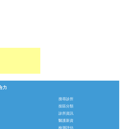
心合力
搜尋診所
按區分類
診所資訊
醫護新資
檢測評估