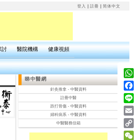
×
登入
|
註冊
|
简体中文
探討
醫院機構
健康視頻
睇中醫網
Wha
針灸推拿 - 中醫資料
Fac
註冊中醫
跌打骨傷 - 中醫資料
Line
婦科病系 - 中醫資料
Emai
中醫醫務信箱
Cop