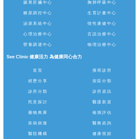
腸胃肝臟中心
胸肺呼吸中心
糖尿調控中心
生育計畫中心
泌尿系統中心
情性康健中心
心理治療中心
言語治療中心
營養調適中心
物理治療中心
See Clinic 健康活力 為健康同心合力
首頁
搜尋診所
經歷分享
按區分類
診所分類
診所資訊
民意探討
醫護新資
藥物典庫
檢測評估
疾病病徵
醫務咨詢
醫院機構
健康視頻