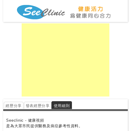
尋
24
小
時
應
診
急
症
室
服
務
經歷分享
發表經歷分享
使用細則
公
立
Seeclinic - 健康視頻
醫
是為大眾市民提供醫務及病症參考性資料。
院