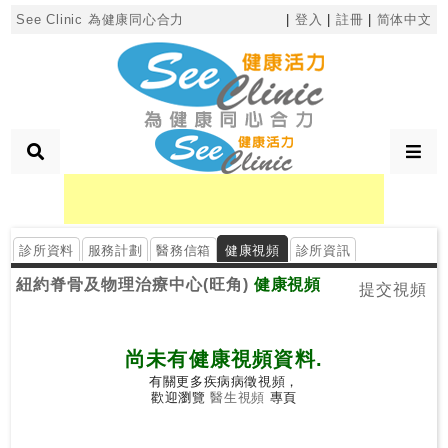
×
See Clinic 為健康同心合力
|
登入
|
註冊
|
简体中文
診
所
分
類
診所資料
服務計劃
醫務信箱
健康視頻
診所資訊
搜
紐約脊骨及物理治療中心(旺角)
健康視頻
尋
提交視頻
診
所
尚未有健康視頻資料.
有關更多疾病病徵視頻，
按
歡迎瀏覽
醫生視頻
專頁
區
搜