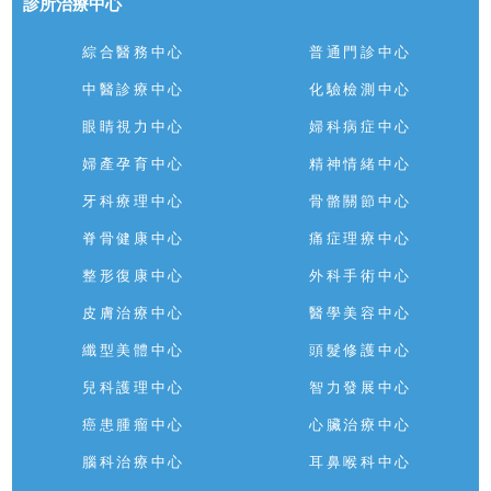
診所治療中心
綜合醫務中心
普通門診中心
中醫診療中心
化驗檢測中心
眼睛視力中心
婦科病症中心
婦產孕育中心
精神情緒中心
牙科療理中心
骨骼關節中心
脊骨健康中心
痛症理療中心
整形復康中心
外科手術中心
皮膚治療中心
醫學美容中心
纖型美體中心
頭髮修護中心
兒科護理中心
智力發展中心
癌患腫瘤中心
心臟治療中心
腦科治療中心
耳鼻喉科中心