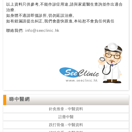
以上資料只供參考,不能作診症用途,請與家庭醫生查詢並作出適合
治療.
私
如身體不適請即搵診所,切勿延誤治療。
家
如有錯漏請提出糾正,我們會盡快跟進,本站恕不會負任何責任
醫
聯絡我們:
info@seeclinic.hk
院
中
醫
醫
院
睇中醫網
針灸推拿 - 中醫資料
註冊中醫
跌打骨傷 - 中醫資料