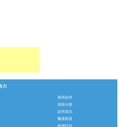
心合力
搜尋診所
按區分類
診所資訊
醫護新資
檢測評估