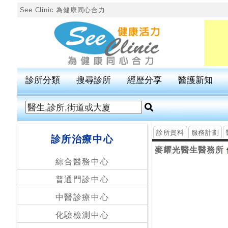
See Clinic 為健康同心合力
診
所
分
診所分類
搜尋診所
經歷分享
醫護新知
類
搜
尋
診所資料
服務計劃
診所治療中心
診
麥耀光醫生醫務所
所
綜合醫務中心
普通門診中心
按
區
中醫診療中心
搜
化驗檢測中心
尋