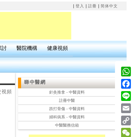
×
|
登入
|
註冊
|
简体中文
探討
醫院機構
健康視頻
Wha
睇中醫網
交視頻
針灸推拿 - 中醫資料
Fac
註冊中醫
Line
跌打骨傷 - 中醫資料
婦科病系 - 中醫資料
Emai
中醫醫務信箱
Cop