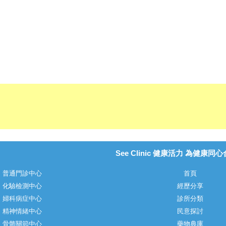
See Clinic 健康活力 為健康同
普通門診中心
首頁
化驗檢測中心
經歷分享
婦科病症中心
診所分類
精神情緒中心
民意探討
骨骼關節中心
藥物典庫