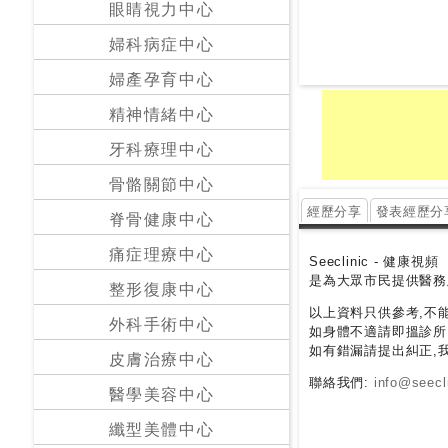
眼睛視力中心
24
婦科病症中心
小
婦產孕育中心
時
應
精神情緒中心
診
牙科療理中心
骨骼關節中心
急
症
經歷分享
發表經歷分
脊骨健康中心
室
服
痛症理療中心
Seeclinic - 健康視頻
務
是為大眾市民提供醫務
整形復康中心
以上資料只供參考,不
外科手術中心
如身體不適請即搵診所
公
如有錯漏請提出糾正,
立
皮膚治療中心
醫
聯絡我們:
info@seecli
醫學美容中心
院
纖型美體中心