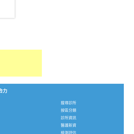
心合力
搜尋診所
按區分類
診所資訊
醫護新資
檢測評估