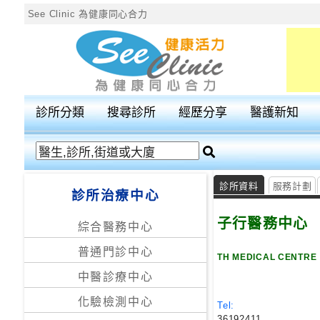
See Clinic 為健康同心合力
診
所
分
診所分類
搜尋診所
經歷分享
醫護新知
類
搜
尋
診所資料
服務計劃
診所治療中心
診
所
子行醫務中心
綜合醫務中心
普通門診中心
按
TH MEDICAL CENTRE
區
中醫診療中心
搜
化驗檢測中心
尋
Tel:
36192411