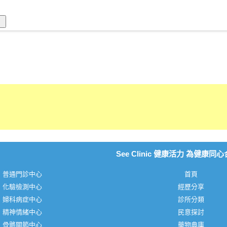
See Clinic 健康活力 為健康同
普通門診中心
首頁
化驗檢測中心
經歷分享
婦科病症中心
診所分類
精神情緒中心
民意探討
骨骼關節中心
藥物典庫