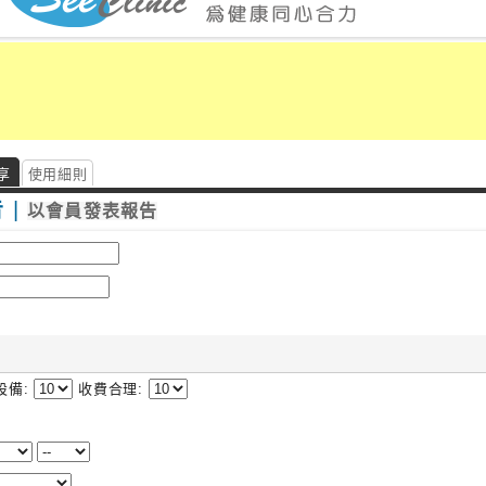
享
使用細則
告
|
以會員發表報告
設備:
收費合理: