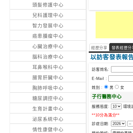
私
頭髮修護中心
家
兒科護理中心
醫
院
智力發展中心
癌患腫瘤中心
中
心臟治療中心
經歷分享
發表經歷分
醫
醫
以訪客發表報
腦科治療中心
院
耳鼻喉科中心
訪客姓名:
腸胃肝臟中心
E-Mail :
姓別 :
男
女
胸肺呼吸中心
子行醫務中心
糖尿調控中心
服務態度:
環境
生育計畫中心
**10分為滿分**
泌尿系統中心
診症日期:
情性康健中心