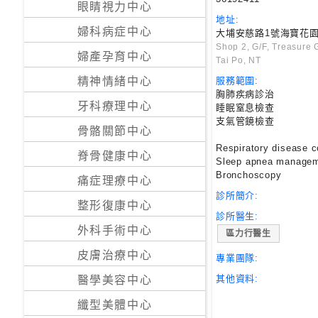
眼睛視力中心
地址:
24
婦科病症中心
大埔安慈路1號海寶花園
小
Shop 2, G/F, Treasure
婦產孕育中心
時
Tai Po, NT
應
服務範圍:
精神情緒中心
診
胸肺疾病診治
牙科療理中心
睡眠窒息檢查
支氣管鏡檢查
骨骼關節中心
急
Respiratory disease c
症
脊骨健康中心
Sleep apnea manage
室
Bronchoscopy
服
痛症理療中心
診所簡介:
務
整形復康中心
診所醫生:
外科手術中心
區力行醫生
公
立
皮膚治療中心
專業團隊:
醫
其他資料:
醫學美容中心
院
纖型美體中心