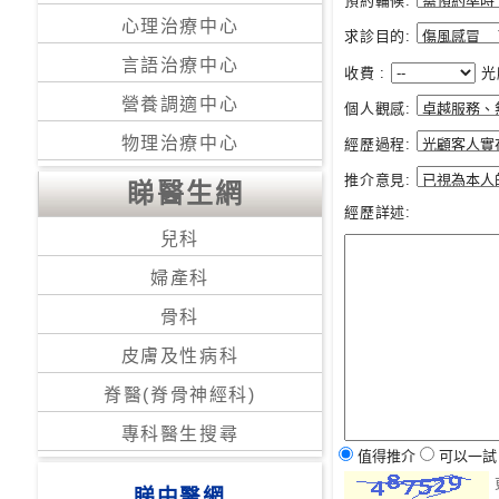
預約輪候:
心理治療中心
求診目的:
言語治療中心
收費 :
光
營養調適中心
個人觀感:
物理治療中心
經歷過程:
推介意見:
睇醫生網
經歷詳述:
兒科
婦產科
骨科
皮膚及性病科
脊醫(脊骨神經科)
專科醫生搜尋
值得推介
可以一
睇中醫網