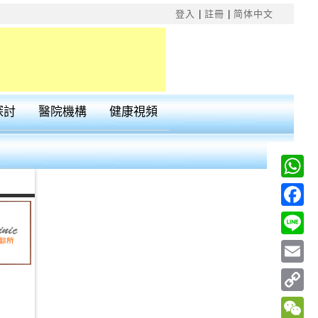
×
登入
|
註冊
|
简体中文
探討
醫院機構
健康視頻
Wha
Fac
Line
Emai
Cop