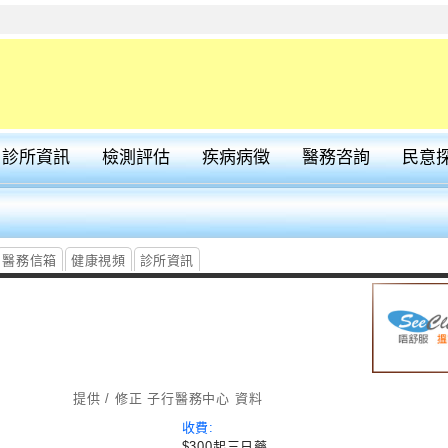
診所資訊
檢測評估
疾病病徵
醫務咨詢
民意
醫務信箱
健康視頻
診所資訊
提供 / 修正 子行醫務中心 資料
收費:
$300起三日藥