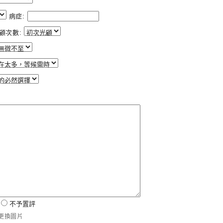
病症:
顧次數:
試
不予置評
更換圖片