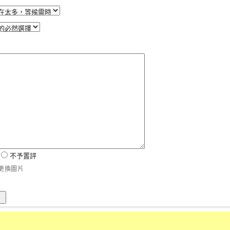
試
不予置評
更換圖片