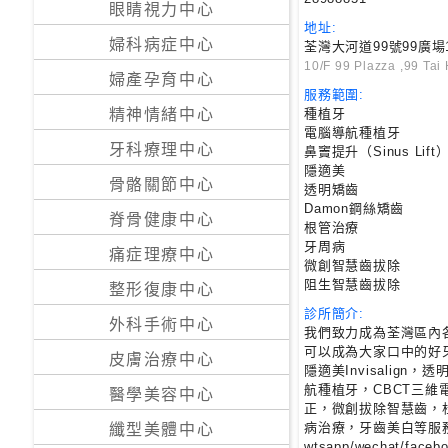
眼睛視力中心
地址:
24
婦科病症中心
荃灣大河道99號99廣場
小
10/F 99 Plazza ,99 Ta
婦產孕育中心
時
服務範圍:
應
種植牙
精神情緒中心
診
電腦導航種植牙
牙科療理中心
鼻竇提升（Sinus Lif
隱適美
骨骼關節中心
急
透明矯齒
Damon鋼絲矯齒
症
脊骨健康中心
根管治療
室
牙周病
服
痛症理療中心
微創智慧齒拔除
務
阻生智慧齒拔除
整形復康中心
診所簡介:
外科手術中心
我們致力成為荃灣區內
公
可以成為大家口中的好
立
皮膚治療中心
隱適美Invisalign
醫
航種植牙，CBCT三維
醫學美容中心
院
正，微創拔除智慧齒，
病治療，牙齒美白等服
纖型美體中心
wtsapp/wechat/fac