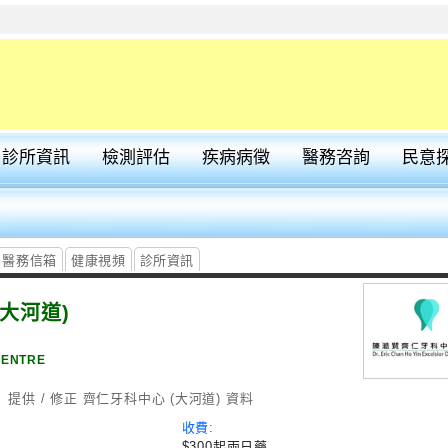
診所資訊
檢測評估
疾病病徵
醫務咨詢
民意
醫務信箱
健康視頻
診所資訊
大河道)
CENTRE
提供 / 修正 齊仁牙科中心 (大河道) 資料
收費:
$300起兩日藥