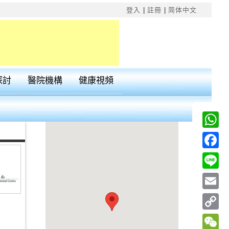
×
登入
|
註冊
|
简体中文
探討
醫院機構
健康視頻
Wha
Fac
Line
Emai
Cop