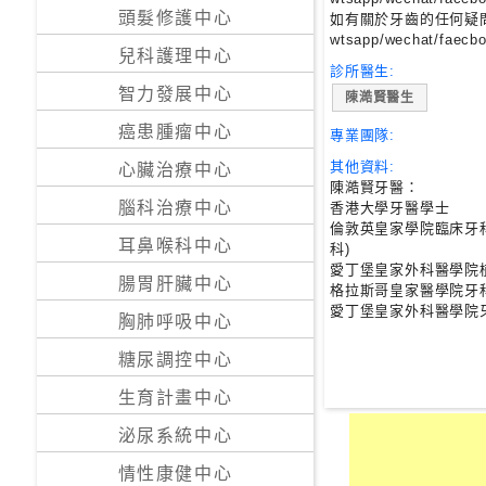
私
頭髮修護中心
如有關於牙齒的任何疑
wtsapp/wechat/fae
家
兒科護理中心
醫
診所醫生:
院
智力發展中心
陳澔賢醫生
癌患腫瘤中心
專業團隊:
中
其他資料:
心臟治療中心
醫
陳澔賢牙醫：
醫
腦科治療中心
香港大學牙醫學士
院
倫敦英皇家學院臨床牙
耳鼻喉科中心
科)
愛丁堡皇家外科醫學院
腸胃肝臟中心
格拉斯哥皇家醫學院牙
愛丁堡皇家外科醫學院
胸肺呼吸中心
糖尿調控中心
生育計畫中心
泌尿系統中心
情性康健中心