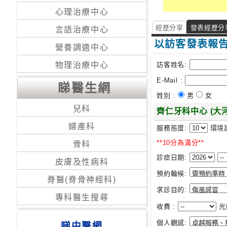
心理治療中心
經歷分享
發表經歷分
言語治療中心
以訪客發表報
營養調適中心
訪客姓名:
物理治療中心
E-Mail :
睇醫生網
姓別 :
男
女
兒科
齊仁牙科中心 (大
婦產科
服務態度:
環境
**10分為滿分**
骨科
診症日期:
皮膚及性病科
預約輪候:
脊醫(脊骨神經科)
求診目的:
專科醫生搜尋
收費 :
光
個人觀感:
睇中醫網