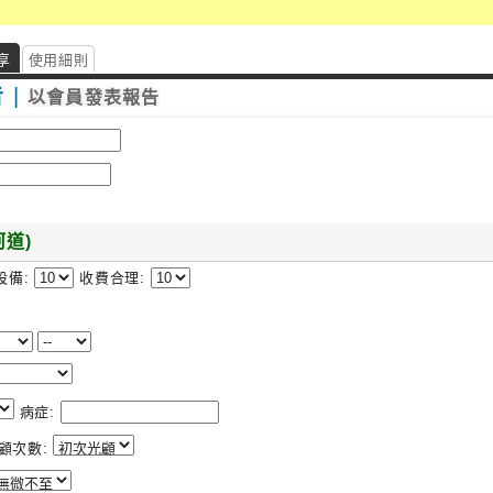
享
使用細則
告
|
以會員發表報告
河道)
設備:
收費合理:
病症:
顧次數: