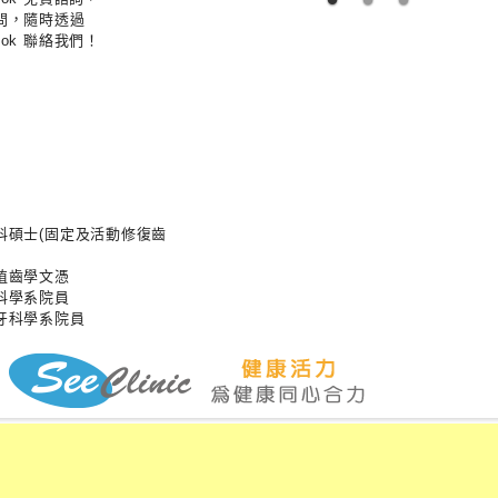
問，隨時透過
cbook 聯絡我們！
科碩士(固定及活動修復齒
植齒學文憑
科學系院員
牙科學系院員