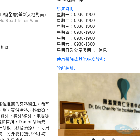
診症時間:
10樓全層(荃新天地對面)
星期一︰0930-1900
星期二︰0930-1900
i Ho Road,Tsuen Wan
星期三︰0930-1900
星期四︰0930-1900
星期五︰0930-1900
星期六︰0930-1300
t）加骨
星期日及公眾假期 ： 休息
使用醫院或其他服務診所:
診所網址:
各位推薦的牙科醫生，希望
牙醫。提供全科牙科治療，
，透明箍牙，種牙/植牙，電腦導
電腦掃描，Damon牙齒矯
杜牙根（根管治療），牙周
務。另外我們提供24小時
●
●
●
ebook 免費諮詢，