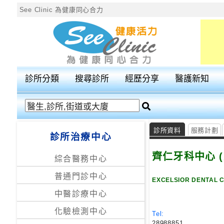
See Clinic 為健康同心合力
診
所
分
診所分類
搜尋診所
經歷分享
醫護新知
類
搜
尋
診所資料
服務計劃
診所治療中心
診
所
齊仁牙科中心 (
綜合醫務中心
普通門診中心
按
EXCELSIOR DENTAL 
區
中醫診療中心
搜
化驗檢測中心
尋
Tel:
28988851