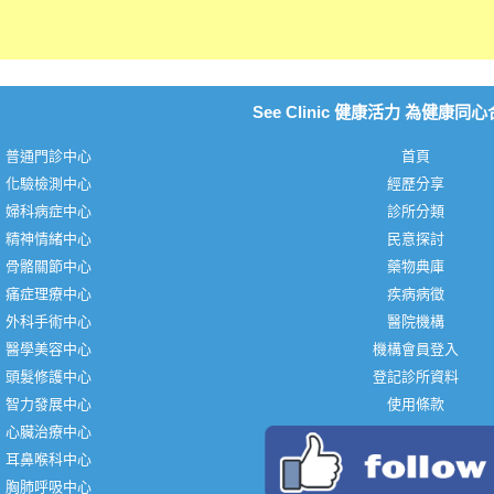
See Clinic 健康活力 為健康同
普通門診中心
首頁
化驗檢測中心
經歷分享
婦科病症中心
診所分類
精神情緒中心
民意探討
骨骼關節中心
藥物典庫
痛症理療中心
疾病病徵
外科手術中心
醫院機構
醫學美容中心
機構會員登入
頭髮修護中心
登記診所資料
智力發展中心
使用條款
心臟治療中心
耳鼻喉科中心
胸肺呼吸中心