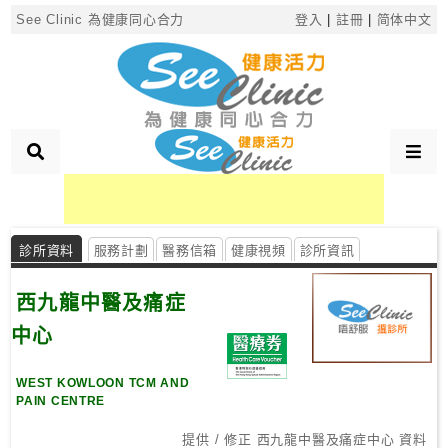
×
See Clinic 為健康同心合力
登入
|
註冊
|
简体中文
診
所
分
類
診所資料
服務計劃
醫務信箱
健康視頻
診所資訊
搜
尋
西九龍中醫及痛症
診
所
中心
WEST KOWLOON TCM AND
按
PAIN CENTRE
區
搜
提供 / 修正 西九龍中醫及痛症中心 資料