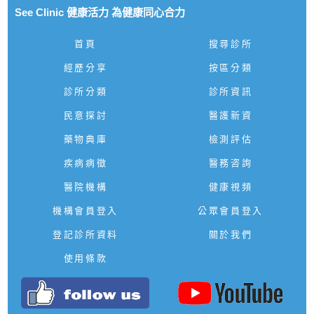
See Clinic 健康活力 為健康同心合力
首頁
搜尋診所
經歷分享
按區分類
診所分類
診所資訊
民意探討
醫護新資
藥物典庫
檢測評估
疾病病徵
醫務咨詢
醫院機構
健康視頻
機構會員登入
公眾會員登入
登記診所資料
關於我們
使用條款