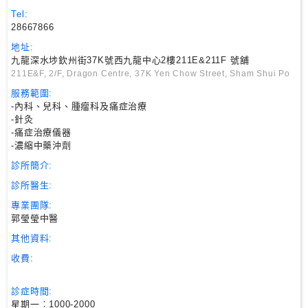
尋
Tel:
28667866
地址:
24
九龍深水埗欽州街37K號西九龍中心2樓211E&211F 號舖
小
211E&F, 2/F, Dragon Centre, 37K Yen Chow Street, Sham Shui Po
時
服務範圍:
應
-內科、兒科、腫瘤科及痛症治療
診
-針灸
-痛症治療儀器
-濃縮中藥沖劑
急
診所簡介:
症
室
診所醫生:
服
專業團隊:
務
郭瑩瑩中醫
其他資料:
公
收費:
立
醫
診症時間:
院
星期一︰1000-2000