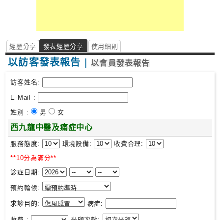
經歷分享
發表經歷分享
使用細則
以訪客發表報告
|
以會員發表報告
訪客姓名:
E-Mail :
姓別 :
男
女
西九龍中醫及痛症中心
服務態度:
環境設備:
收費合理:
**10分為滿分**
診症日期:
預約輪候:
求診目的:
病症:
收費 :
光顧次數: