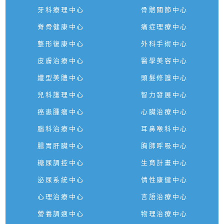
牙科療理中心
骨骼關節中心
脊骨健康中心
痛症理療中心
整形復康中心
外科手術中心
皮膚治療中心
醫學美容中心
纖型美體中心
頭髮修護中心
兒科護理中心
智力發展中心
癌患腫瘤中心
心臟治療中心
腦科治療中心
耳鼻喉科中心
腸胃肝臟中心
胸肺呼吸中心
糖尿調控中心
生育計畫中心
泌尿系統中心
情性康健中心
心理治療中心
言語治療中心
營養調適中心
物理治療中心