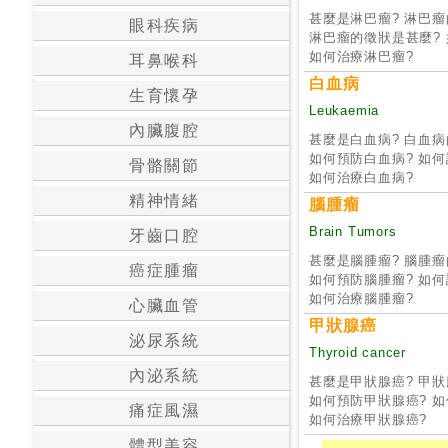
甚麼是淋巴瘤? 淋巴瘤
眼科疾病
淋巴瘤的徵狀是甚麼?
24
如何治療淋巴瘤?
耳鼻喉科
小
時
白血病
生育懷孕
應
Leukaemia
診
內臟腹腔
甚麼是白血病? 白血病
如何預防白血病? 如何
骨骼關節
如何治療白血病?
急
精神情緒
腦腫瘤
症
室
Brain Tumors
牙齒口腔
服
甚麼是腦腫瘤? 腦腫瘤
癌症腫瘤
務
如何預防腦腫瘤? 如何
如何治療腦腫瘤?
心臟血管
甲狀腺癌
公
泌尿系統
Thyroid cancer
立
內泌系統
醫
甚麼是甲狀腺癌? 甲
如何預防甲狀腺癌? 
院
痛症風濕
如何治療甲狀腺癌?
體型美容