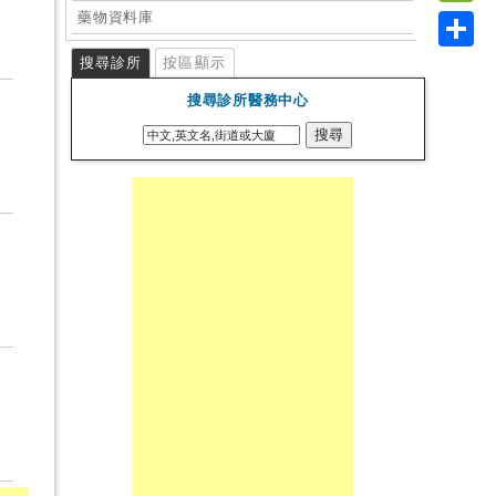
Link
藥物資料庫
WeC
Shar
搜尋診所
按區顯示
搜尋診所醫務中心