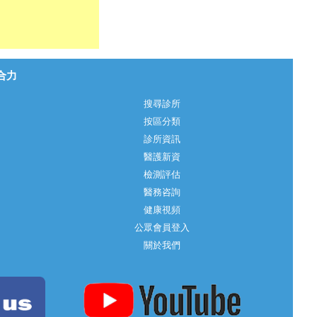
心合力
搜尋診所
按區分類
診所資訊
醫護新資
檢測評估
醫務咨詢
健康視頻
公眾會員登入
關於我們