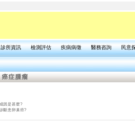
診所資訊
檢測評估
疾病病徵
醫務咨詢
民意
- 癌症腫瘤
成因是甚麼?
診斷患卵巢癌?