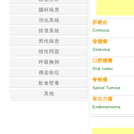
私
腦科病患
家
醫
消化系統
肝硬化
院
Cirrhosis
排泄系統
男性病患
骨腫瘤
中
醫
Osteoma
情性問題
醫
口腔腫瘤
呼吸胸肺
院
Oral tumor
傳染病症
脊椎瘤
飲食營養
Spinal Tumour
其他
朱古力瘤
Endometrioma