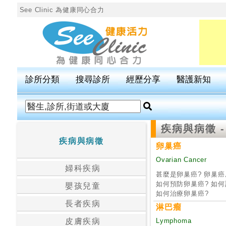
See Clinic 為健康同心合力
診
所
分
診所分類
搜尋診所
經歷分享
醫護新知
類
搜
疾病與病徵
尋
診
疾病與病徵
卵巢癌
所
Ovarian Cancer
婦科疾病
甚麼是卵巢癌? 卵巢癌
按
如何預防卵巢癌? 如何
嬰孩兒童
區
如何治療卵巢癌?
長者疾病
搜
淋巴瘤
尋
Lymphoma
皮膚疾病