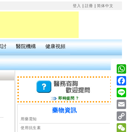
×
登入
|
註冊
|
简体中文
探討
醫院機構
健康視頻
Wha
Fac
即時提問 ?
Line
藥物資訊
Emai
用藥需知
Cop
使用抗生素