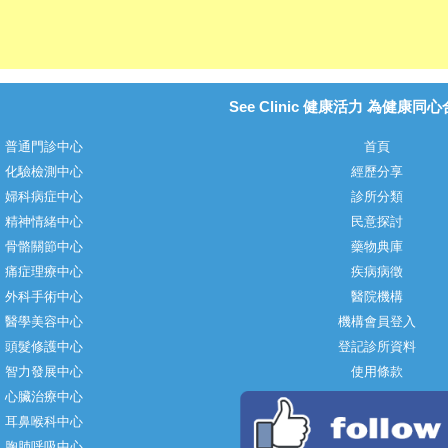
See Clinic 健康活力 為健康同
普通門診中心
首頁
化驗檢測中心
經歷分享
婦科病症中心
診所分類
精神情緒中心
民意探討
骨骼關節中心
藥物典庫
痛症理療中心
疾病病徵
外科手術中心
醫院機構
醫學美容中心
機構會員登入
頭髮修護中心
登記診所資料
智力發展中心
使用條款
心臟治療中心
耳鼻喉科中心
胸肺呼吸中心