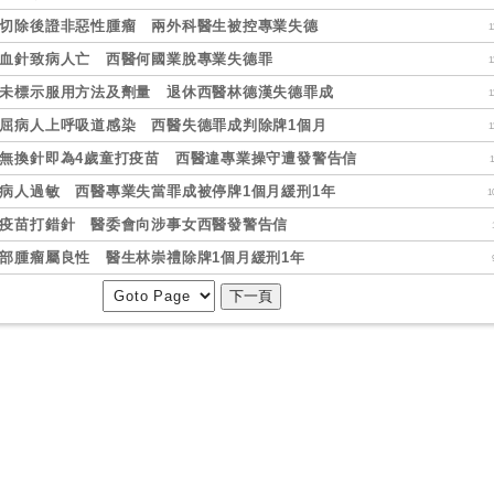
切除後證非惡性腫瘤 兩外科醫生被控專業失德
1
血針致病人亡 西醫何國業脫專業失德罪
1
未標示服用方法及劑量 退休西醫林德漢失德罪成
1
屈病人上呼吸道感染 西醫失德罪成判除牌1個月
1
無換針即為4歲童打疫苗 西醫違專業操守遭發警告信
1
病人過敏 西醫專業失當罪成被停牌1個月緩刑1年
1
疫苗打錯針 醫委會向涉事女西醫發警告信
部腫瘤屬良性 醫生林崇禮除牌1個月緩刑1年