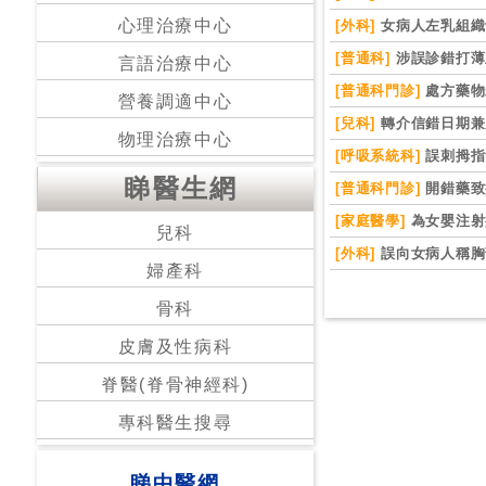
心理治療中心
[外科]
女病人左乳組織
[普通科]
涉誤診錯打薄
言語治療中心
[普通科門診]
處方藥物
營養調適中心
[兒科]
轉介信錯日期兼
物理治療中心
[呼吸系統科]
誤刺拇指
睇醫生網
[普通科門診]
開錯藥致
[家庭醫學]
為女嬰注射
兒科
[外科]
誤向女病人稱胸
婦產科
骨科
皮膚及性病科
脊醫(脊骨神經科)
專科醫生搜尋
睇中醫網