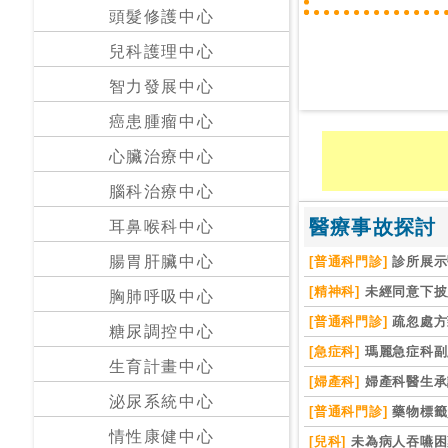
私
頭髮修護中心
家
兒科護理中心
醫
院
智力發展中心
癌患腫瘤中心
中
心臟治療中心
醫
醫
腦科治療中心
院
醫療事故探討
耳鼻喉科中心
腸胃肝臟中心
[普通科門診]
診所展示
[精神科]
未經同意下披
胸肺呼吸中心
[普通科門診]
疏忽處方
糖尿調控中心
[急症科]
瑪麗急症科副
生育計畫中心
[婦產科]
婦產科醫生承
泌尿系統中心
[普通科門診]
藥物標籤
情性康健中心
[兒科]
未為病人吞嚥困