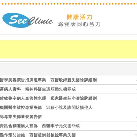
醫學美容廣告招牌違專業 西醫殷錦新失德除牌緩刑
露病人資料 精神科醫生馮順燊失德罪成
致敏藥令病人血管性水腫 私家醫生莊小濤除牌緩刑
顧問醫生被控專業失德 涉藉小說及訪問貶損他人
認專業失德遭發警告信
資訊含糊遭病人投訴 西醫李子元失德罪成
難作預防措施 西醫趙崇就被控專業失德
1