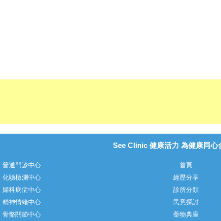
See Clinic 健康活力 為健康同
普通門診中心
首頁
化驗檢測中心
經歷分享
婦科病症中心
診所分類
精神情緒中心
民意探討
骨骼關節中心
藥物典庫