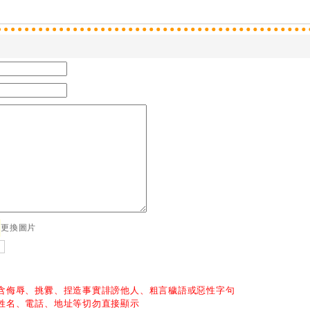
更換圖片
含侮辱、挑釁、捏造事實誹謗他人、粗言穢語或惡性字句
姓名、電話、地址等切勿直接顯示