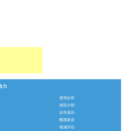
心合力
搜尋診所
按區分類
診所資訊
醫護新資
檢測評估