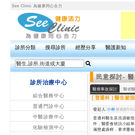
See Clinic 為健康同心合力
診
所
分
診所分類
搜尋診所
經歷分享
醫護新知
類
搜
民意探討
- 
尋
診所治療中心
診
醫療事故探討
醫術
所
綜合醫務中心
[ 普通科 ] 醫
普通門診中心
按
發起人:
小林
發表於5/1/2
區
中醫診療中心
普通科醫生巫浩源被指
搜
件，醫委會研訊小組舉
化驗檢測中心
尋
滿懲處過輕，要求覆核