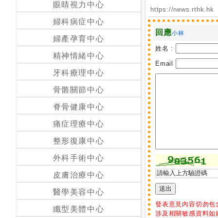
眼睛視力中心
https://news.rthk.hk
24
婦科病症中心
小
回應
小林
婦產孕育中心
時
姓名 :
應
精神情緒中心
診
Email
牙科療理中心
骨骼關節中心
急
症
脊骨健康中心
室
服
痛症理療中心
務
整形復康中心
外科手術中心
公
立
皮膚治療中心
醫
醫學美容中心
院
發表意見內容切勿包
纖型美體中心
涉及相關敏感資料如