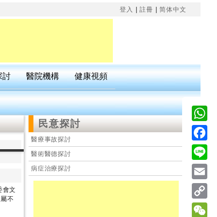
×
登入
|
註冊
|
简体中文
探討
醫院機構
健康視頻
民意探討
Wha
醫療事故探討
Fac
醫術醫德探討
Line
病症治療探討
Emai
委會文
家屬不
Cop