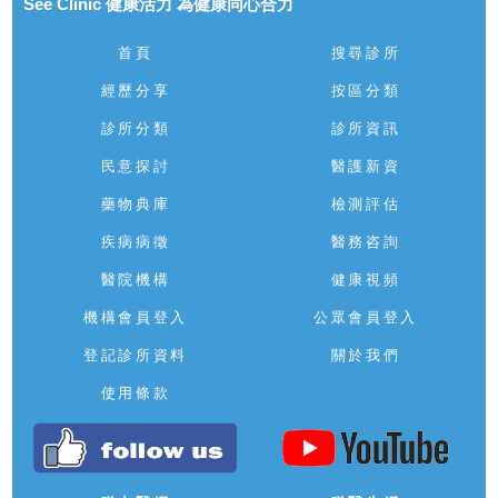
See Clinic 健康活力 為健康同心合力
首頁
搜尋診所
經歷分享
按區分類
診所分類
診所資訊
民意探討
醫護新資
藥物典庫
檢測評估
疾病病徵
醫務咨詢
醫院機構
健康視頻
機構會員登入
公眾會員登入
登記診所資料
關於我們
使用條款