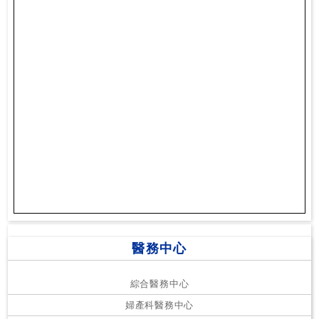
私
家
醫
院
中
醫
醫
院
醫務中心
綜合醫務中心
婦產科醫務中心