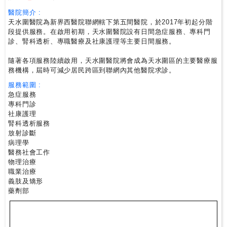
尋
醫院簡介 :
天水圍醫院為新界西醫院聯網轄下第五間醫院，於2017年初起分階
段提供服務。在啟用初期，天水圍醫院設有日間急症服務、專科門
24
診、腎科透析、專職醫療及社康護理等主要日間服務。
小
時
隨著各項服務陸續啟用，天水圍醫院將會成為天水圍區的主要醫療服
應
務機構，屆時可減少居民跨區到聯網內其他醫院求診。
診
服務範圍 :
急症服務
專科門診
急
社康護理
症
腎科透析服務
放射診斷
室
病理學
服
醫務社會工作
務
物理治療
職業治療
義肢及矯形
公
藥劑部
立
醫
院