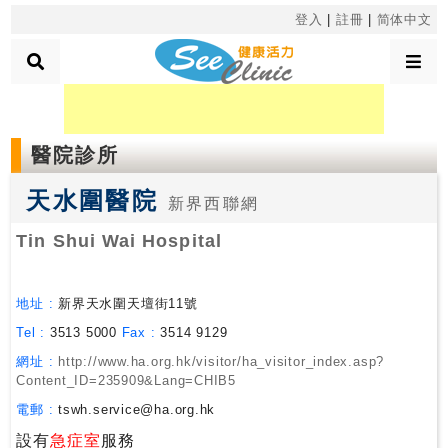
×
登入
|
註冊
|
简体中文
診
醫院診所
所
分
天水圍醫院
類
新界西聯網
Tin Shui Wai Hospital
搜
尋
地址 :
新界天水圍天壇街11號
診
所
Tel :
3513 5000
Fax :
3514 9129
網址 :
http://www.ha.org.hk/visitor/ha_visitor_index.asp?
Content_ID=235909&Lang=CHIB5
按
電郵 :
tswh.service@ha.org.hk
區
搜
設有
急症室
服務