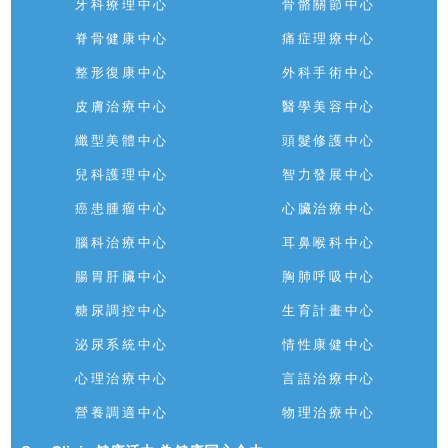
牙科療理中心
骨骼關節中心
脊骨健康中心
痛症理療中心
整形復康中心
外科手術中心
皮膚治療中心
醫學美容中心
纖型美體中心
頭髮修護中心
兒科護理中心
智力發展中心
癌患腫瘤中心
心臟治療中心
腦科治療中心
耳鼻喉科中心
腸胃肝臟中心
胸肺呼吸中心
糖尿調控中心
生育計畫中心
泌尿系統中心
情性康健中心
心理治療中心
言語治療中心
營養調適中心
物理治療中心