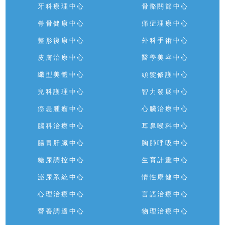
牙科療理中心
骨骼關節中心
脊骨健康中心
痛症理療中心
整形復康中心
外科手術中心
皮膚治療中心
醫學美容中心
纖型美體中心
頭髮修護中心
兒科護理中心
智力發展中心
癌患腫瘤中心
心臟治療中心
腦科治療中心
耳鼻喉科中心
腸胃肝臟中心
胸肺呼吸中心
糖尿調控中心
生育計畫中心
泌尿系統中心
情性康健中心
心理治療中心
言語治療中心
營養調適中心
物理治療中心