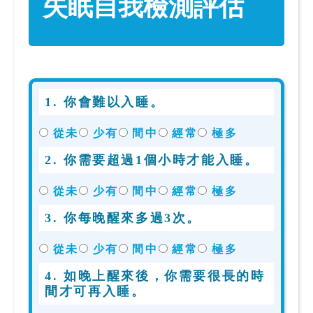
失眠自我檢測評估
私
家
醫
院
中
1. 你會難以入睡。
醫
醫
從未
少有
間中
經常
極多
院
2. 你需要超過1個小時才能入睡。
從未
少有
間中
經常
極多
3. 你每晚醒來多過3次。
從未
少有
間中
經常
極多
4. 如晚上醒來後，你需要很長的時
間才可再入睡。