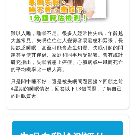
24
小
時
難以入睡，睡眠不足。很多人經常性失眠，年齡越
應
大越常見。失眠往往使人變得容易發怒和緊張，長
診
期缺乏睡眠，甚至可能會產生幻覺。失眠引起的問
題甚至使其伴侶、家庭和同事均受影響。曾有統計
急
研究指出，失眠者患上癌症、心臟病或中風而死亡
症
的平均機率比一般人高。
室
服
只是間中睡不好，還是被失眠問題困擾？回顧之前
務
4星期的睡眠情況，回答以下13個問題，了解自己
的睡眠質素。
公
立
醫
院