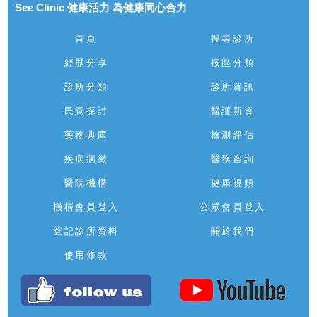
See Clinic 健康活力 為健康同心合力
首頁
搜尋診所
經歷分享
按區分類
診所分類
診所資訊
民意探討
醫護新資
藥物典庫
檢測評估
疾病病徵
醫務咨詢
醫院機構
健康視頻
機構會員登入
公眾會員登入
登記診所資料
關於我們
使用條款