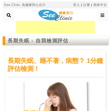
×
See Clinic 為健康同心合力
登入
|
註冊
|
简体中文
診
所
長期失眠 - 自我檢測評估
分
類
長期失眠、睡不著，病態？ 1分鐘
搜
評估檢測！
尋
診
所
按
區
搜
尋