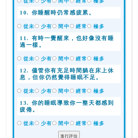
從未
少有
間中
經常
極多
10. 你睡醒時仍常感疲累。
從未
少有
間中
經常
極多
11. 有時一覺醒來，也好像沒有睡
過一樣。
從未
少有
間中
經常
極多
12. 儘管你有充足時間躺在床上休
息，但你仍然覺得睡眠不足。
從未
少有
間中
經常
極多
13. 你的睡眠導致你一整天都感到
疲倦。
從未
少有
間中
經常
極多