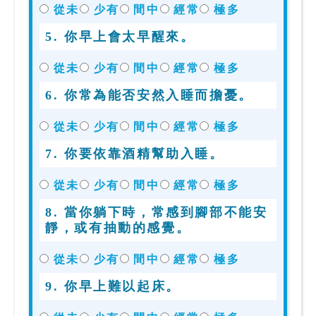
從未
少有
間中
經常
極多
5. 你早上會太早醒來。
從未
少有
間中
經常
極多
6. 你常為能否安然入睡而擔憂。
從未
少有
間中
經常
極多
7. 你要依靠酒精幫助入睡。
從未
少有
間中
經常
極多
8. 當你躺下時，常感到腳部不能安
靜，或有抽動的感覺。
從未
少有
間中
經常
極多
9. 你早上難以起床。