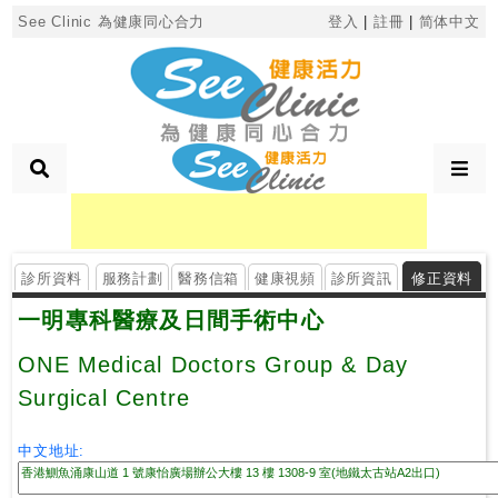
×
See Clinic 為健康同心合力
登入
|
註冊
|
简体中文
診
所
分
類
診所資料
服務計劃
醫務信箱
健康視頻
診所資訊
修正資料
搜
一明專科醫療及日間手術中心
尋
診
ONE Medical Doctors Group & Day
所
Surgical Centre
按
中文地址:
區
搜