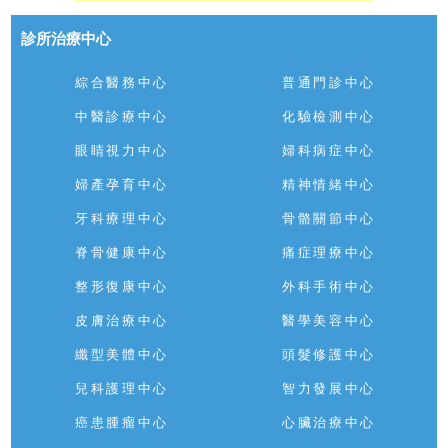
診所治療中心
綜合醫務中心
普通門診中心
中醫診療中心
化驗檢測中心
眼睛視力中心
婦科病症中心
婦產孕育中心
精神情緒中心
牙科療理中心
骨骼關節中心
脊骨健康中心
痛症理療中心
整形復康中心
外科手術中心
皮膚治療中心
醫學美容中心
纖型美體中心
頭髮修護中心
兒科護理中心
智力發展中心
癌患腫瘤中心
心臟治療中心