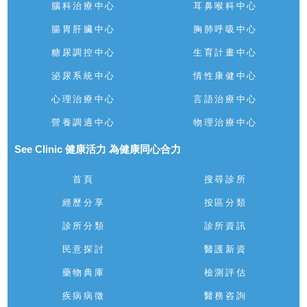
腦科治療中心
耳鼻喉科中心
腸胃肝臟中心
胸肺呼吸中心
糖尿調控中心
生育計畫中心
泌尿系統中心
情性康健中心
心理治療中心
言語治療中心
營養調適中心
物理治療中心
See Clinic 健康活力 為健康同心合力
首頁
搜尋診所
經歷分享
按區分類
診所分類
診所資訊
民意探討
醫護新資
藥物典庫
檢測評估
疾病病徵
醫務咨詢