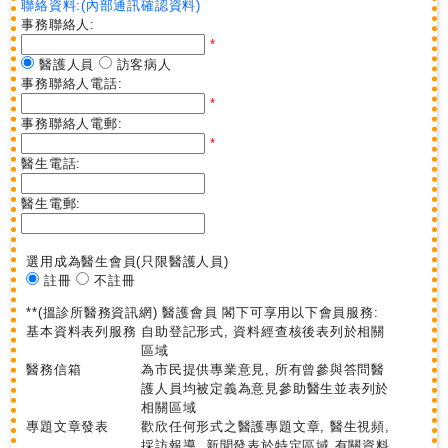
聯絡資料:(內部通訊確認資料)
事務聯絡人:
*
醫護人員
訪客病人
事務聯絡人電話:
*
事務聯絡人電郵:
*
醫生電話:
醫生電郵:
選用成為醫生會員
(只限醫護人員)
註冊
不註冊
**(搵診所醫務資訊網) 醫護會員 閣下可享用以下會員服務:
基本資料表列服務
自助登記形式, 資料經查核後表列於相關
區域
醫務信箱
為市民提供專業意見, 所有曾參與答問醫
護人員均被定義為意見參助醫生並表列於
相關區域
專題文章發表
歡欣任何形式之醫護專題文章, 醫生視頻,
採訪報導, 新聞發表於特定區域,有關資料