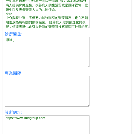
私
家
醫
院
診所醫生:
中
醫
醫
院
專業團隊
診所網址: