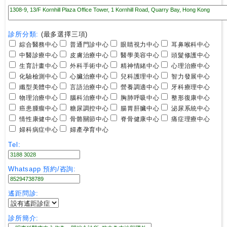
尋
診所分類:
(最多選擇三項)
24
綜合醫務中心
普通門診中心
眼睛視力中心
耳鼻喉科中心
小
中醫診療中心
皮膚治療中心
醫學美容中心
頭髮修護中心
時
生育計畫中心
外科手術中心
精神情緒中心
心理治療中心
應
化驗檢測中心
心臟治療中心
兒科護理中心
智力發展中心
診
纖型美體中心
言語治療中心
營養調適中心
牙科療理中心
物理治療中心
腦科治療中心
胸肺呼吸中心
整形復康中心
癌患腫瘤中心
糖尿調控中心
腸胃肝臟中心
泌尿系統中心
急
情性康健中心
骨骼關節中心
脊骨健康中心
痛症理療中心
症
婦科病症中心
婦產孕育中心
室
服
Tel:
務
Whatsapp 預約/咨詢:
公
遙距問診:
立
醫
診所簡介:
院