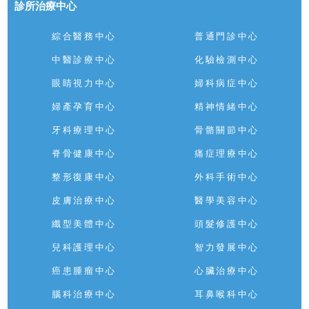
診所治療中心
綜合醫務中心
普通門診中心
中醫診療中心
化驗檢測中心
眼睛視力中心
婦科病症中心
婦產孕育中心
精神情緒中心
牙科療理中心
骨骼關節中心
脊骨健康中心
痛症理療中心
整形復康中心
外科手術中心
皮膚治療中心
醫學美容中心
纖型美體中心
頭髮修護中心
兒科護理中心
智力發展中心
癌患腫瘤中心
心臟治療中心
腦科治療中心
耳鼻喉科中心