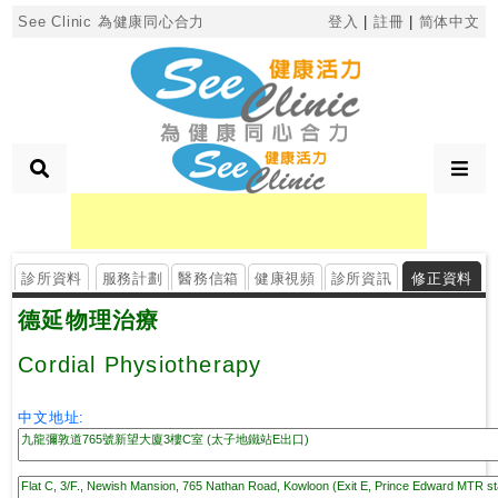
×
See Clinic 為健康同心合力
登入
|
註冊
|
简体中文
診
所
分
類
診所資料
服務計劃
醫務信箱
健康視頻
診所資訊
修正資料
搜
德延物理治療
尋
診
Cordial Physiotherapy
所
中文地址:
按
區
搜