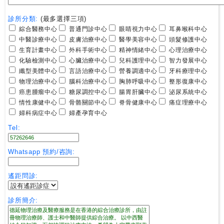
尋
診所分類:
(最多選擇三項)
綜合醫務中心
普通門診中心
眼睛視力中心
耳鼻喉科中心
24
中醫診療中心
皮膚治療中心
醫學美容中心
頭髮修護中心
小
生育計畫中心
外科手術中心
精神情緒中心
心理治療中心
時
化驗檢測中心
心臟治療中心
兒科護理中心
智力發展中心
應
纖型美體中心
言語治療中心
營養調適中心
牙科療理中心
診
物理治療中心
腦科治療中心
胸肺呼吸中心
整形復康中心
癌患腫瘤中心
糖尿調控中心
腸胃肝臟中心
泌尿系統中心
情性康健中心
骨骼關節中心
脊骨健康中心
痛症理療中心
急
婦科病症中心
婦產孕育中心
症
Tel:
室
服
Whatsapp 預約/咨詢:
務
遙距問診:
公
立
診所簡介:
醫
院