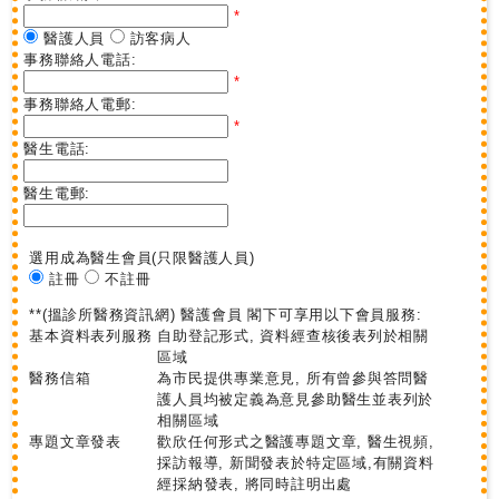
*
醫護人員
訪客病人
事務聯絡人電話:
*
事務聯絡人電郵:
*
醫生電話:
醫生電郵:
選用成為醫生會員
(只限醫護人員)
註冊
不註冊
**(搵診所醫務資訊網) 醫護會員 閣下可享用以下會員服務:
基本資料表列服務
自助登記形式, 資料經查核後表列於相關
區域
醫務信箱
為市民提供專業意見, 所有曾參與答問醫
護人員均被定義為意見參助醫生並表列於
相關區域
專題文章發表
歡欣任何形式之醫護專題文章, 醫生視頻,
採訪報導, 新聞發表於特定區域,有關資料
經採納發表, 將同時註明出處