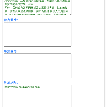
私
家
診所醫生:
醫
院
中
醫
專業團隊
醫
院
診所網址: