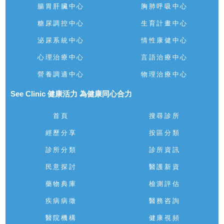
腸胃肝臟中心
胸肺呼吸中心
糖尿調控中心
生育計畫中心
泌尿系統中心
情性康健中心
心理治療中心
言語治療中心
營養調適中心
物理治療中心
See Clinic 健康活力 為健康同心合力
首頁
搜尋診所
經歷分享
按區分類
診所分類
診所資訊
民意探討
醫護新資
藥物典庫
檢測評估
疾病病徵
醫務咨詢
醫院機構
健康視頻