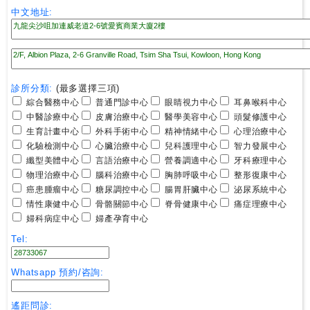
尋
中文地址:
24
小
時
診所分類:
(最多選擇三項)
應
綜合醫務中心
普通門診中心
眼睛視力中心
耳鼻喉科中心
診
中醫診療中心
皮膚治療中心
醫學美容中心
頭髮修護中心
生育計畫中心
外科手術中心
精神情緒中心
心理治療中心
化驗檢測中心
心臟治療中心
兒科護理中心
智力發展中心
急
纖型美體中心
言語治療中心
營養調適中心
牙科療理中心
症
物理治療中心
腦科治療中心
胸肺呼吸中心
整形復康中心
室
癌患腫瘤中心
糖尿調控中心
腸胃肝臟中心
泌尿系統中心
服
情性康健中心
骨骼關節中心
脊骨健康中心
痛症理療中心
務
婦科病症中心
婦產孕育中心
Tel:
公
立
Whatsapp 預約/咨詢:
醫
院
遙距問診: