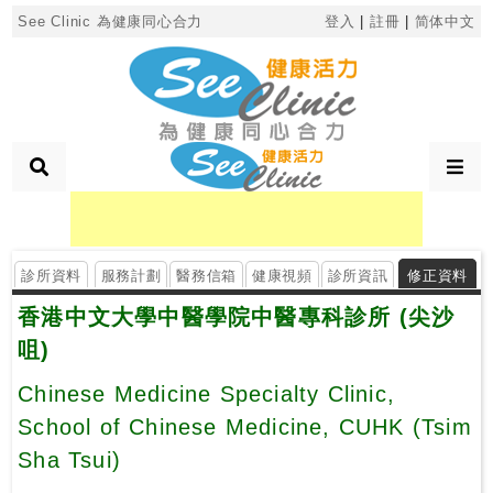
×
See Clinic 為健康同心合力
登入
|
註冊
|
简体中文
診
所
分
類
診所資料
服務計劃
醫務信箱
健康視頻
診所資訊
修正資料
搜
香港中文大學中醫學院中醫專科診所 (尖沙
尋
診
咀)
所
Chinese Medicine Specialty Clinic,
School of Chinese Medicine, CUHK (Tsim
按
區
Sha Tsui)
搜