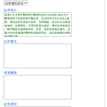
診所簡介:
私
家
醫
院
診所醫生:
中
醫
醫
院
專業團隊
診所網址: