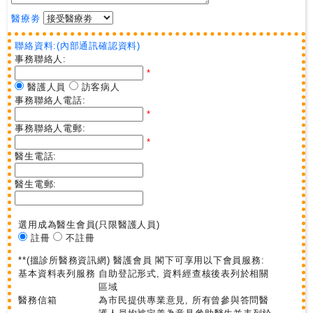
醫療劵
聯絡資料:(內部通訊確認資料)
事務聯絡人:
*
醫護人員
訪客病人
事務聯絡人電話:
*
事務聯絡人電郵:
*
醫生電話:
醫生電郵:
選用成為醫生會員
(只限醫護人員)
註冊
不註冊
**(搵診所醫務資訊網) 醫護會員 閣下可享用以下會員服務:
基本資料表列服務
自助登記形式, 資料經查核後表列於相關
區域
醫務信箱
為市民提供專業意見, 所有曾參與答問醫