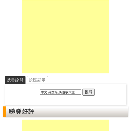
私
家
醫
院
中
醫
醫
院
搜尋診所
按區顯示
睇睇好評