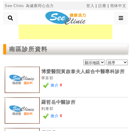
×
See Clinic 為健康同心合力
登入
|
註冊
|
简体中文
診
所
南區診所資料
分
類
博愛醫院黃啟泰夫人綜合中醫專科診所
搜
華富邨
尋
推介
0
診
所
羅哲岳中醫診所
利東邨
按
推介
0
區
搜