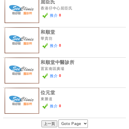
屈臣氏
尋
香港仔中心屈臣氏
推介
0
24
小
和順堂
時
華貴坊
應
診
推介
0
和順堂中醫診所
急
置富南區廣場
症
室
推介
0
服
務
位元堂
東勝道
公
推介
0
立
醫
院