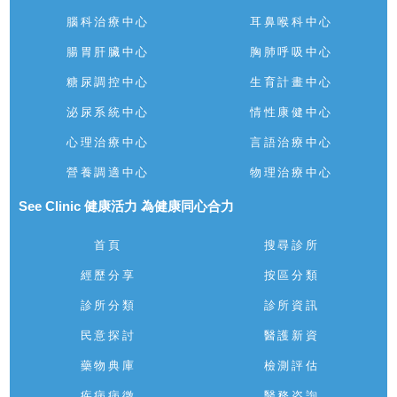
腦科治療中心
耳鼻喉科中心
腸胃肝臟中心
胸肺呼吸中心
糖尿調控中心
生育計畫中心
泌尿系統中心
情性康健中心
心理治療中心
言語治療中心
營養調適中心
物理治療中心
See Clinic 健康活力 為健康同心合力
首頁
搜尋診所
經歷分享
按區分類
診所分類
診所資訊
民意探討
醫護新資
藥物典庫
檢測評估
疾病病徵
醫務咨詢