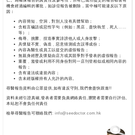
仁。為確保報告的真實性及參考性，所有已成功提交的報告都會有
機會經過編輯的審批，如診症報告被刪除，當中極可能違反以下原
因︰
內容簡短﹑空洞，對別人沒有具體幫助；
含粗言穢語或惡性字句（例如︰黑店﹑盡快執笠﹑死人……
等）；
侮辱、挑釁、捏造事實誹謗他人或人身攻擊；
具懷疑不實、偽造﹑惡意猜測或含誤導成份；
內容為醫生或員工以提交的虛假報告；
無親身經歷及懷疑由店方或其競爭對手發表的虛假報告；
重覆﹑濫發或利用不同身份對同一店刊登相似或相同內容的
報告；
含有違法或違規內容；
含未經版權持有人允許的內容。
尋醫報告資料由公眾提供,如有違反守則,我們會盡快跟進!!
資料未經引證真確,發表者需要負責網絡責任,瀏覽者需要自行評估,
本站恕不會負任何責任
檢舉尋醫報告可聯絡我們:
info@seedoctor.com.hk