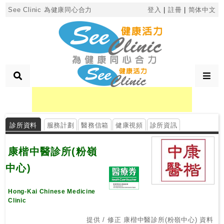
×
See Clinic 為健康同心合力
登入
|
註冊
|
简体中文
診
所
分
類
診所資料
服務計劃
醫務信箱
健康視頻
診所資訊
搜
尋
康楷中醫診所(粉嶺
診
所
中心)
Hong-Kai Chinese Medicine
按
Clinic
區
搜
提供 / 修正 康楷中醫診所(粉嶺中心) 資料