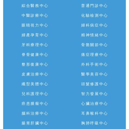
綜合醫務中心
普通門診中心
中醫診療中心
化驗檢測中心
眼睛視力中心
婦科病症中心
婦產孕育中心
精神情緒中心
牙科療理中心
骨骼關節中心
脊骨健康中心
痛症理療中心
整形復康中心
外科手術中心
皮膚治療中心
醫學美容中心
纖型美體中心
頭髮修護中心
兒科護理中心
智力發展中心
癌患腫瘤中心
心臟治療中心
腦科治療中心
耳鼻喉科中心
腸胃肝臟中心
胸肺呼吸中心