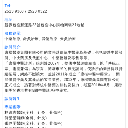
尋
Tel:
2523 9368 / 2523 0322
地址:
24
新界粉嶺新運路33號粉嶺中心購物商場2J地舖
小
時
服務範圍:
中藥治療, 針灸治療, 骨傷治療, 天灸治療
應
診
診所簡介:
康楷醫藥集團有限公司的業務以傳統中醫藥為基礎，包括經營中醫診
所、中央藥房及代煎中心、中藥批發及零售等等。
急
「康楷中醫診所」始創於2007年，提供中醫診療服務，以「傳統正
宗、術德兼備」為宗旨，隨著巿民的廣泛認同，使診所的業務得以持
症
續拓展，網絡不斷擴大，並於2011年成立「康楷中醫中藥堂」，開
室
展優質中藥及其產品的零售業務。2012年，康楷醫藥集團有限公司
服
正式成立，憑著對傳統中醫藥的熱忱及努力，截至2018年8月，康楷
務
集團於香港共有9間中醫診所/中藥堂。
診所醫生:
公
專業團隊:
立
林遠志醫師(全科、針灸、骨傷科)
醫
何瑩瑩醫師(全科、針灸)
張靜雯醫師(全科、針灸、骨傷科)
院