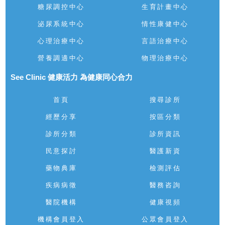
糖尿調控中心
生育計畫中心
泌尿系統中心
情性康健中心
心理治療中心
言語治療中心
營養調適中心
物理治療中心
See Clinic 健康活力 為健康同心合力
首頁
搜尋診所
經歷分享
按區分類
診所分類
診所資訊
民意探討
醫護新資
藥物典庫
檢測評估
疾病病徵
醫務咨詢
醫院機構
健康視頻
機構會員登入
公眾會員登入