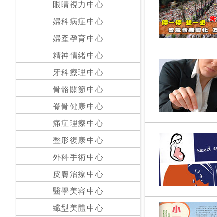
眼睛視力中心
24
婦科病症中心
小
婦產孕育中心
時
應
精神情緒中心
診
牙科療理中心
骨骼關節中心
急
症
脊骨健康中心
室
服
痛症理療中心
務
整形復康中心
外科手術中心
公
立
皮膚治療中心
醫
醫學美容中心
院
纖型美體中心