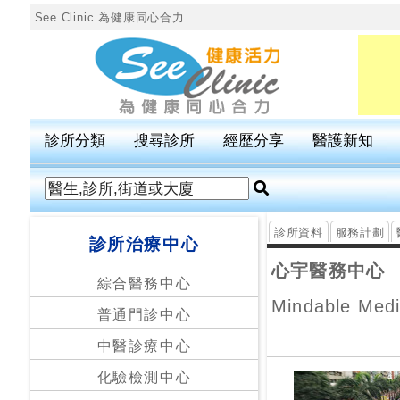
See Clinic 為健康同心合力
診
所
分
診所分類
搜尋診所
經歷分享
醫護新知
類
搜
尋
診所資料
服務計劃
診所治療中心
診
所
心宇醫務中心
綜合醫務中心
Mindable Medi
普通門診中心
按
區
中醫診療中心
搜
化驗檢測中心
尋