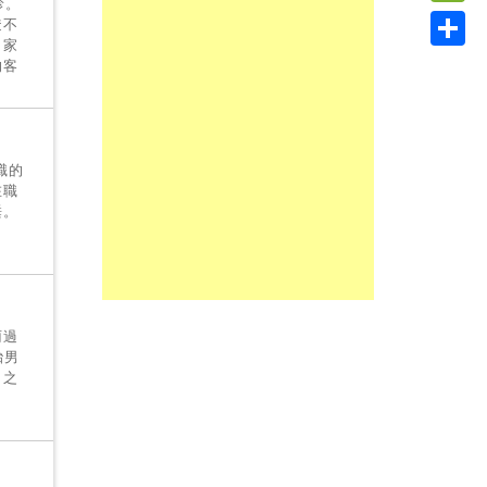
診。
Link
WeC
透不
。家
Shar
的客
職的
在職
睡。
雨過
胎男
，之