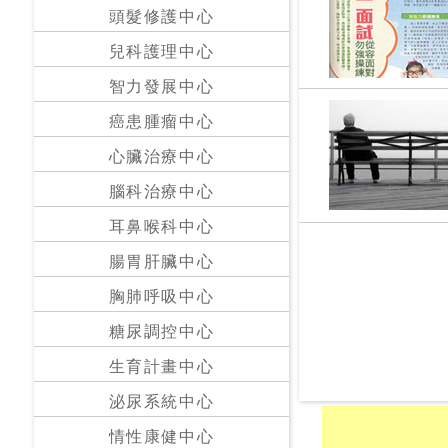
私
頭髮修護中心
家
兒科護理中心
醫
院
智力發展中心
癌患腫瘤中心
中
心臟治療中心
醫
醫
腦科治療中心
院
耳鼻喉科中心
腸胃肝臟中心
胸肺呼吸中心
糖尿調控中心
生育計畫中心
泌尿系統中心
情性康健中心