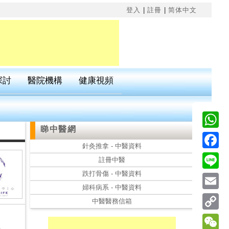
×
登入
|
註冊
|
简体中文
探討
醫院機構
健康視頻
睇中醫網
Wha
針灸推拿 - 中醫資料
Fac
註冊中醫
跌打骨傷 - 中醫資料
Line
婦科病系 - 中醫資料
Emai
中醫醫務信箱
Cop