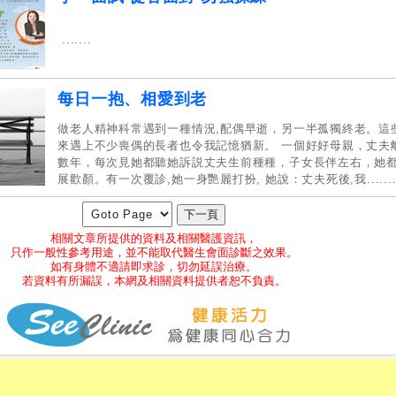
.......
每日一抱、相愛到老
做老人精神科常遇到一種情況,配偶早逝，另一半孤獨終老。這
來遇上不少喪偶的長者也令我記憶猶新。 一個好好母親，丈夫
數年，每次見她都聽她訴説丈夫生前種種，子女長伴左右，她
展歡顏。有一次覆診,她一身艷麗打扮, 她說：丈夫死後,我......
相關文章所提供的資料及相關醫護資訊，
只作一般性參考用途，並不能取代醫生會面診斷之效果。
如有身體不適請即求診，切勿延誤治療。
若資料有所漏誤，本網及相關資料提供者恕不負責。