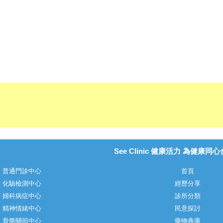
See Clinic 健康活力 為健康同
普通門診中心
首頁
化驗檢測中心
經歷分享
婦科病症中心
診所分類
精神情緒中心
民意探討
骨骼關節中心
藥物典庫