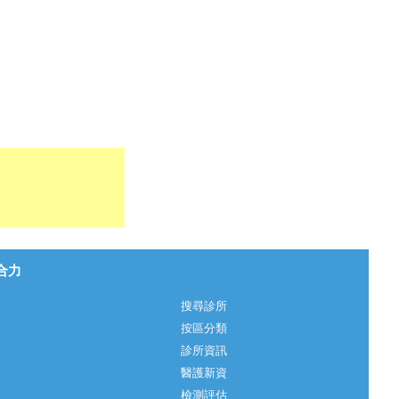
心合力
搜尋診所
按區分類
診所資訊
醫護新資
檢測評估