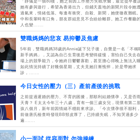
「靜儀是一個80後，她之前因工作壓力失眠求醫，最近提早覆
她有參與遊行，希望為香港出力，但鋪天蓋地的新聞片段令她
過氣來，情緒低落。每逢有衝突、自殺、新聞，她便徹夜難眠
中和長輩時有口角，朋友群組意見不合紛紛離群。她工作餐廳
人也變.......
雙職媽媽的悲哀 易抑鬱及焦慮
5年前，雙職媽媽38歲的Annie誕下兒子後，自覺是一名「不稱
新手媽媽」，又認為自己生育後思考變得緩慢，害怕自己失去
場上的競爭能力，令她終日鬱鬱寡歡，甚至擔心得晚上無法入
如此情況持續了好幾個星期，丈夫見她日漸憔悴，於是帶她求
診，.......
今日女性的壓力（三）產前產後的挑戰
之前提過遲婚的壓力、不育的困擾，那順利結婚懷孕，又是否
天青？ E太太今年三十八歲，育有一個三歲女兒，現懷有第二
孩八個月，新年前因情緒不穩前來求診。「今次懷孕很不順利
前做唐氏檢查時發現BB頸皮厚了，已持續失眠，不知哭過多少
遍.......
小一面試 從容面對 勿強操練