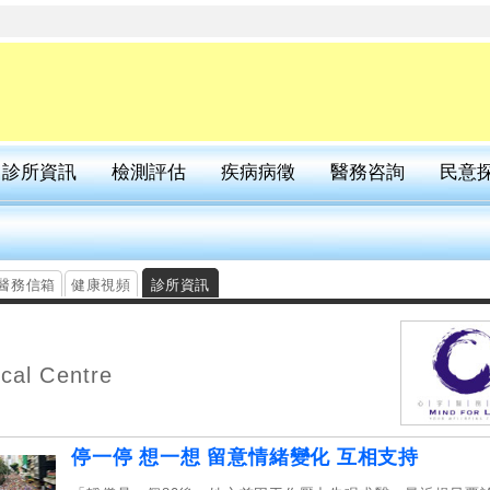
診所資訊
檢測評估
疾病病徵
醫務咨詢
民意
醫務信箱
健康視頻
診所資訊
cal Centre
停一停 想一想 留意情緒變化 互相支持