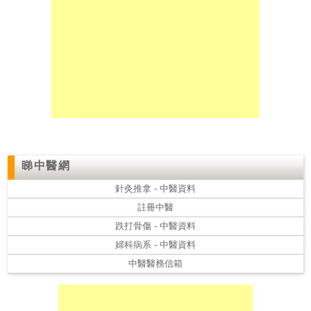
私
家
醫
院
中
醫
醫
睇中醫網
院
針灸推拿 - 中醫資料
註冊中醫
跌打骨傷 - 中醫資料
婦科病系 - 中醫資料
中醫醫務信箱