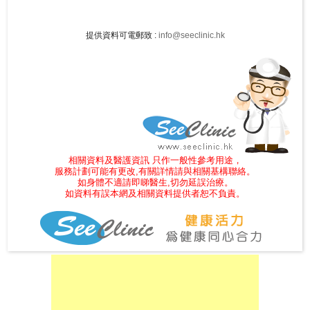
尋
提供資料可電郵致 :
info@seeclinic.hk
24
小
時
應
診
急
相關資料及醫護資訊 只作一般性參考用途，
症
服務計劃可能有更改,有關詳情請與相關基構聯絡。
室
如身體不適請即睇醫生,切勿延誤治療。
如資料有誤本網及相關資料提供者恕不負責。
服
務
公
立
醫
院