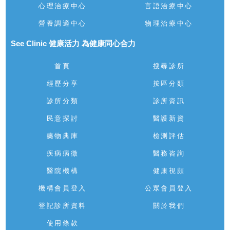
心理治療中心
言語治療中心
營養調適中心
物理治療中心
See Clinic 健康活力 為健康同心合力
首頁
搜尋診所
經歷分享
按區分類
診所分類
診所資訊
民意探討
醫護新資
藥物典庫
檢測評估
疾病病徵
醫務咨詢
醫院機構
健康視頻
機構會員登入
公眾會員登入
登記診所資料
關於我們
使用條款