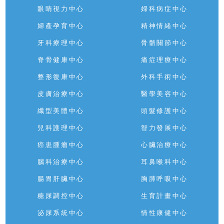
眼睛視力中心
婦科病症中心
婦產孕育中心
精神情緒中心
牙科療理中心
骨骼關節中心
脊骨健康中心
痛症理療中心
整形復康中心
外科手術中心
皮膚治療中心
醫學美容中心
纖型美體中心
頭髮修護中心
兒科護理中心
智力發展中心
癌患腫瘤中心
心臟治療中心
腦科治療中心
耳鼻喉科中心
腸胃肝臟中心
胸肺呼吸中心
糖尿調控中心
生育計畫中心
泌尿系統中心
情性康健中心