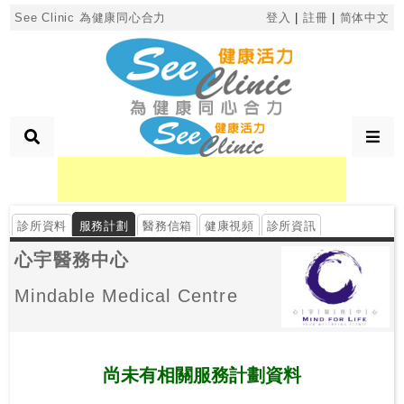
×
See Clinic 為健康同心合力
登入
|
註冊
|
简体中文
診
所
分
類
診所資料
服務計劃
醫務信箱
健康視頻
診所資訊
搜
心宇醫務中心
尋
診
Mindable Medical Centre
所
按
區
尚未有相關
服務計劃
資料
搜