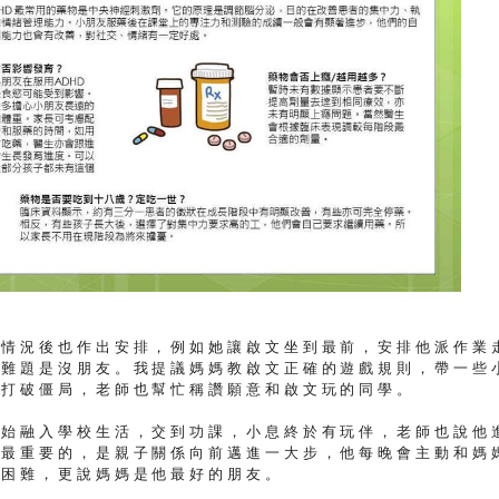
的情況後也作出安排，例如她讓啟文坐到最前，安排他派作業
個難題是沒朋友。我提議媽媽教啟文正確的遊戲規則，帶一些
來打破僵局，老師也幫忙稱讚願意和啟文玩的同學。
開始融入學校生活，交到功課，小息終於有玩伴，老師也說他
說最重要的，是親子關係向前邁進一大步，他每晚會主動和媽
的困難，更說媽媽是他最好的朋友。