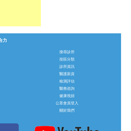
心合力
搜尋診所
按區分類
診所資訊
醫護新資
檢測評估
醫務咨詢
健康視頻
公眾會員登入
關於我們