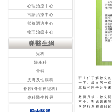
心理治療中心
言語治療中心
營養調適中心
物理治療中心
睇醫生網
兒科
婦產科
骨科
班主任了解啟文
皮膚及性病科
一下。啟文另一
主動和同學分享
脊醫(脊骨神經科)
數個月後，啟文
專科醫生搜尋
不少。對媽媽來
享好行為和遇到
睇中醫網