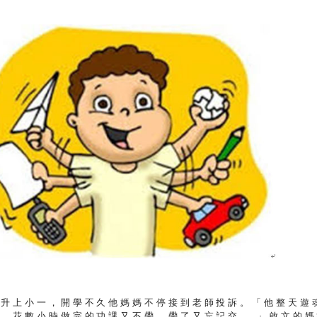
剛升上小一，開學不久他媽媽不停接到老師投訴。「他整天遊
，花數小時做完的功課又不帶，帶了又忘記交...」啟文的