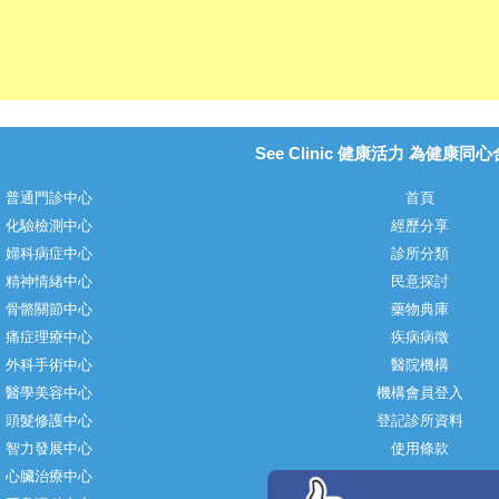
See Clinic 健康活力 為健康同
普通門診中心
首頁
化驗檢測中心
經歷分享
婦科病症中心
診所分類
精神情緒中心
民意探討
骨骼關節中心
藥物典庫
痛症理療中心
疾病病徵
外科手術中心
醫院機構
醫學美容中心
機構會員登入
頭髮修護中心
登記診所資料
智力發展中心
使用條款
心臟治療中心