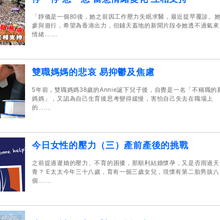
「靜儀是一個80後，她之前因工作壓力失眠求醫，最近提早覆診。
參與遊行，希望為香港出力，但鋪天蓋地的新聞片段令她透不過氣來
情緒.......
雙職媽媽的悲哀 易抑鬱及焦慮
5年前，雙職媽媽38歲的Annie誕下兒子後，自覺是一名「不稱職的
媽媽」，又認為自己生育後思考變得緩慢，害怕自己失去在職場上
的.......
今日女性的壓力（三）產前產後的挑戰
之前提過遲婚的壓力、不育的困擾，那順利結婚懷孕，又是否雨過天
青？ E太太今年三十八歲，育有一個三歲女兒，現懷有第二胎男孩八
個.......