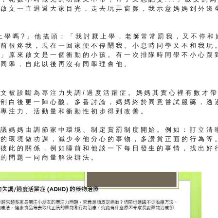
，啟文一直迴避大家目光，走去玩弄窗簾，我示意媽媽到外邊
上學嗎?」他搖頭：「我討厭上學，老師常常罰我，又不停和
從前很疼我，現在一回家便不停鬧我。小息時同學又不和我玩
！」原來啟文是一個衝動的小孩。有一次排隊時同學不小心踢
那同學，自此以後再沒有同學理會他。
文被診斷為專注力失調/過度活躍症。媽媽其實心裡有數才
的剖白後更一陣心酸。多番討論，媽媽終於同意嘗試服藥，透
的專注力、活動量和衝動性初步得到改善。
建議媽媽由調節家中環境、制定賞罰制度開始。例如：訂立清
靜的環境做功課，減少令他分心的事物，多讚賞正面的行為等
補彼此的關係，例如睡前和他談一下每日發生的事情，找出好
到的問題一同商量解決辦法。