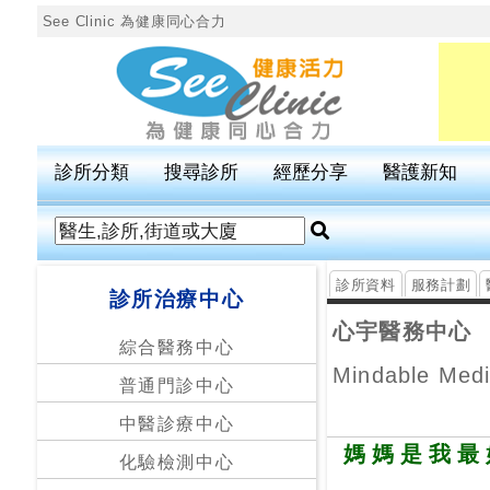
See Clinic 為健康同心合力
診
所
分
診所分類
搜尋診所
經歷分享
醫護新知
類
搜
尋
診所資料
服務計劃
診所治療中心
診
所
心宇醫務中心
綜合醫務中心
Mindable Medi
普通門診中心
按
區
中醫診療中心
搜
媽媽是我最
化驗檢測中心
尋