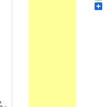
Link
WeC
Shar
魂，
媽媽一