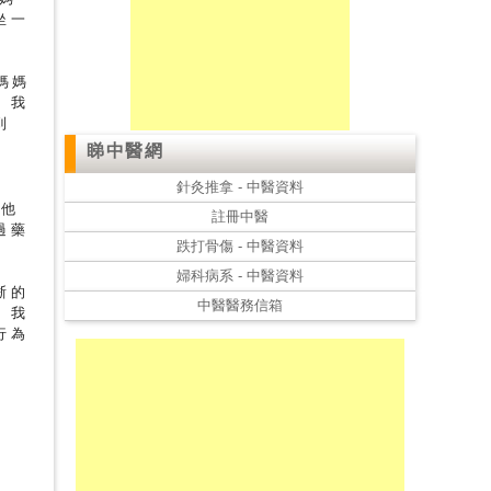
坐一
媽媽
。我
到
睇中醫網
針灸推拿 - 中醫資料
帶他
註冊中醫
過藥
跌打骨傷 - 中醫資料
婦科病系 - 中醫資料
晣的
中醫醫務信箱
。我
行為