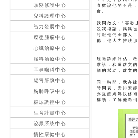
私
頭髮修護中心
直數說他的不是
會。
家
兒科護理中心
醫
我問啟文:「喜歡
院
智力發展中心
説我壞話，媽媽
討厭他們全部人
癌患腫瘤中心
他，他大力推跌
中
心臟治療中心
醫
醫
經過詳細評估，啟
腦科治療中心
院
求診，和道啟文
耳鼻喉科中心
物的幫助，啟文
腸胃肝臟中心
同一時間，我亦
時間表，安排安
胸肺呼吸中心
亦提醒媽媽快修
稱讚，了解他遇
糖尿調控中心
生育計畫中心
泌尿系統中心
情性康健中心