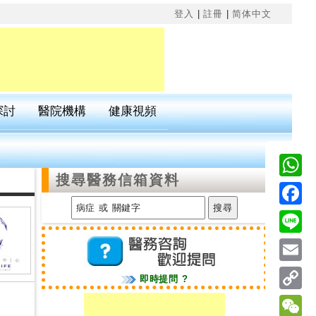
×
登入
|
註冊
|
简体中文
探討
醫院機構
健康視頻
搜尋醫務信箱資料
Wha
Fac
Line
Emai
即時提問 ?
Cop