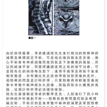
由於病情嚴重，筆者建議陸先生進行根治的頸椎神經
減壓及椎體固定手術。可是他在徵詢親友意見後，擔
心手術會有神經損傷而致四肢及下身癱瘓的風險，所
以拒絕做手術，而選擇繼續使用之前的保守治療。可
是陸先生的病情每況愈下，連用手揸筆及用筷子進食
都有難度，亦有幾次失足跌倒導致頭部受傷的意外。
他頸椎的問題是計時炸彈，只要頸椎再有輕微受傷就
會令脊髓中樞神經永久損傷，面臨四肢永久癱瘓的風
險，這個計時炸彈必須儘快移除。
陸先生最後聽從筆者的醫學意見，入院進行了四小時
的神經外科微創手術──頸椎前路椎間盤切除及椎體
融合術，手術目的是為脊髓中樞神經減壓及鞏固頸椎