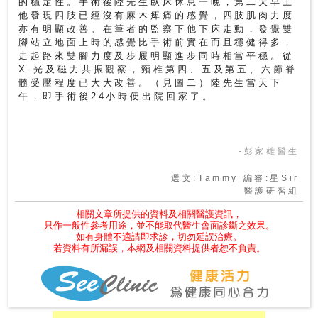
的穩定性。手術後陸先生臥床休息一晚，第二天早上
他發現四肢已經沒有麻木痺痛的感覺，四肢肌肉力度
亦有明顯改善。在筆者的監察下他下床走動，發覺雙
腳站立地面上時的感覺比手術前實在而且穩健得多，
走起路來雙腳力度及步履明顯進步同時相當平穩。從
X-光及磁力共振觀察，頸椎第四、五及第五、六節脊
髓受壓程度已大大改善。（見圖二）陸先生當天下
午，即手術後24小時便出院回家了。
-彭家雄醫生
選文:Tammy 編審:星Sir
醫護研習組
相關文章所提供的資料及相關醫護資訊，
只作一般性參考用途，並不能取代醫生會面診斷之效果。
如有身體不適請即求診，切勿延誤治療。
若資料有所漏誤，本網及相關資料提供者恕不負責。