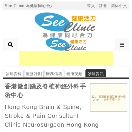
×
See Clinic 為健康同心合力
登入
|
註冊
|
简体中文
診
所
分
類
診所資料
服務計劃
醫務信箱
健康視頻
診所資訊
搜
尋
香港微創腦及脊椎神經外科手
診
術中心
所
Hong Kong Brain & Spine,
Stroke & Pain Consultant
按
區
Clinic Neurosurgeon Hong Kong
搜