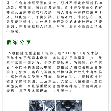
外，亦會有神經受壓的病徵。頸椎不穩定會引起肌肉
繃緊、頸背痛、膊頭痛及頭痛。而神經受壓會令感官
私
神經及運動神經功能失調，病人會有手腳神經麻木痺
家
痛、肌肉無力、平衡失調、行路不穩、小便頻密、夜
尿及便秘情況。此外反射神經及交感迷走神經的功能
醫
失調，亦會導致病人頭暈、耳鳴、腸胃不適甚至情緒
院
不穩定。
個案分享
中
醫
55歳的陸先生是位工程師，在2016年11月來求診，
醫
兩年來他手部麻木痺痛，尤其是右手拇指及二指，後
院
來更出現手部乏力、走路時腳軟無力的情況。兩年來
看了不同科的西醫及中醫，亦接受了物理治療及脊醫
的保守治療。臨床的神經反射檢查顯示陸先生有頸椎
中樞神經嚴重受壓的可能，隨後的磁力共振醫學造影
確診了頸椎第四、五及第五、六節出現嚴重退化及椎
間盤突出，而且嚴重壓向脊髓中樞神經，脊髓神經有
變形、扁平及水腫現象。（見圖一）