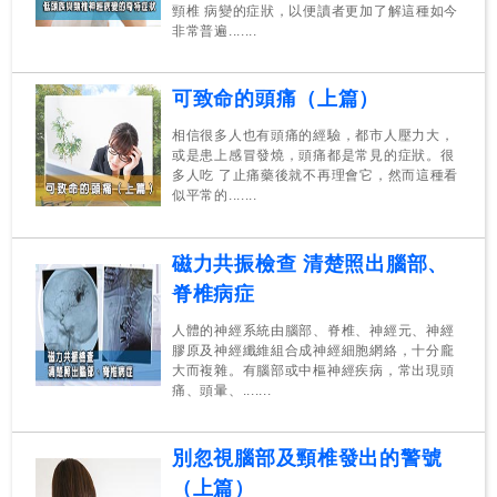
頸椎 病變的症狀，以便讀者更加了解這種如今
非常普遍.......
可致命的頭痛（上篇）
相信很多人也有頭痛的經驗，都市人壓力大，
或是患上感冒發燒，頭痛都是常見的症狀。很
多人吃 了止痛藥後就不再理會它，然而這種看
似平常的.......
磁力共振檢查 清楚照出腦部、
脊椎病症
人體的神經系統由腦部、脊椎、神經元、神經
膠原及神經纖維組合成神經細胞網絡，十分龐
大而複雜。有腦部或中樞神經疾病，常出現頭
痛、頭暈、.......
別忽視腦部及頸椎發出的警號
（上篇）