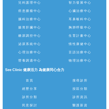
兒科護理中心
智力發展中心
癌患腫瘤中心
心臟治療中心
腦科治療中心
耳鼻喉科中心
腸胃肝臟中心
胸肺呼吸中心
糖尿調控中心
生育計畫中心
泌尿系統中心
情性康健中心
心理治療中心
言語治療中心
營養調適中心
物理治療中心
See Clinic 健康活力 為健康同心合力
首頁
搜尋診所
經歷分享
按區分類
診所分類
診所資訊
民意探討
醫護新資